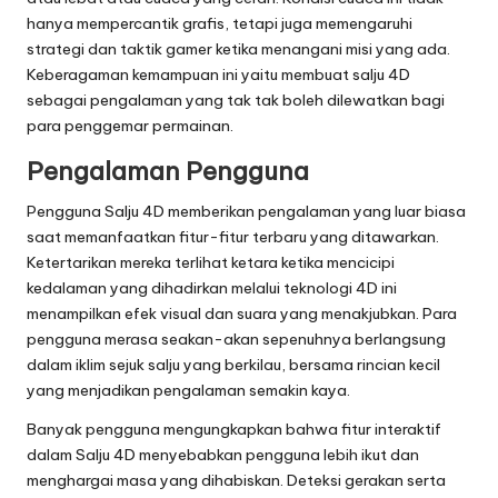
hanya mempercantik grafis, tetapi juga memengaruhi
strategi dan taktik gamer ketika menangani misi yang ada.
Keberagaman kemampuan ini yaitu membuat salju 4D
sebagai pengalaman yang tak tak boleh dilewatkan bagi
para penggemar permainan.
Pengalaman Pengguna
Pengguna Salju 4D memberikan pengalaman yang luar biasa
saat memanfaatkan fitur-fitur terbaru yang ditawarkan.
Ketertarikan mereka terlihat ketara ketika mencicipi
kedalaman yang dihadirkan melalui teknologi 4D ini
menampilkan efek visual dan suara yang menakjubkan. Para
pengguna merasa seakan-akan sepenuhnya berlangsung
dalam iklim sejuk salju yang berkilau, bersama rincian kecil
yang menjadikan pengalaman semakin kaya.
Banyak pengguna mengungkapkan bahwa fitur interaktif
dalam Salju 4D menyebabkan pengguna lebih ikut dan
menghargai masa yang dihabiskan. Deteksi gerakan serta