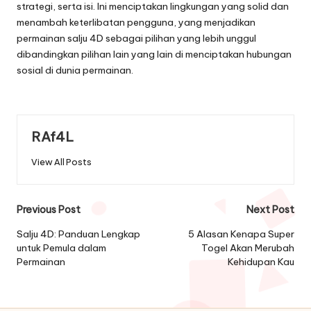
strategi, serta isi. Ini menciptakan lingkungan yang solid dan
menambah keterlibatan pengguna, yang menjadikan
permainan salju 4D sebagai pilihan yang lebih unggul
dibandingkan pilihan lain yang lain di menciptakan hubungan
sosial di dunia permainan.
RAf4L
View All Posts
Post
Previous Post
Next Post
navigation
Salju 4D: Panduan Lengkap
5 Alasan Kenapa Super
untuk Pemula dalam
Togel Akan Merubah
Permainan
Kehidupan Kau