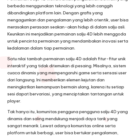
berbeda menggunakan teknologi yang lebih canggih
dibandingkan platform lain. Dengan grafis yang
mengagumkan dan pengalaman yang lebih otentik, user bisa
merasakan perasaan seakan-akan hidup di dalam salju asli.
Keunikan ini menjadikan permainan salju 4D lebih menggoda
untuk pencinta permainan yang mendambakan inovasi serta
kedalaman dalam tiap permainan.
Satu nilai tambah permainan salju 4D adalah fitur-fitur unik
interaktif yang tidak ditemukan di pesaing. Misalnya, sistem
cuaca dinamis yang mempengaruhi game serta sensasi user
dari langsung. Ini memberikan elemen kejutan dan
meningkatkan kemampuan bermain ulang, karena itu setiap
sesi dapat bervariasi, yang menciptakan tantangan untuk
player.
Tak hanya itu, komunitas pengguna pengguna salju 4D yang
dinamis dan saling mendukung menjadi daya tarik yang
sangat menarik. Lewat adanya komunitas online serta
platform untuk berbagi, user bisa bertukar pengalaman,