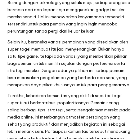
Seiring dengan teknologi yang selalu maju, setiap orang bisa
bermain dari dan kapan saja menggunakan gadget seluler
mereka sendiri. Hal ini menawarkan kenyamanan tersendiri
tersendiri untuk para pemain yang ingin ingin mencoba
peruntungan tanpa pergi dari keluar ke luar.
Selain itu, beraneka variasi permainan yang disediakan oleh
super togel membuat itu jadi menyenangkan. Bukan hanya
satu tipe game, tetapi ada variasi yang memberikan pilihan
bagi pemain untuk memilih sejalan dengan preferensi serta
strategi mereka. Dengan adanya pilihan ini, setiap pemain
bisa merasakan pengalaman yang berbeda dan seru, yang
merupakan daya pikat khususnya untuk para penggemarnya.
Terakhir, kehadiran komunitas yang aktif di seputar togel
super turut berkontribusi popularitasnya. Pemain sering
saling berbagi tips, strategi, serta pengalaman mereka pada
media online. Ini membangun atmosfer persaingan yang
sehat yang produktif dan menjadikan kegiatan ini sebagai
lebih menarik seru. Partisipasi komunitas tersebut mendukung
menambah ketertarikan lebih banyak untuk berpartisipasi