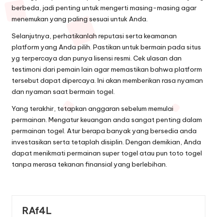
berbeda, jadi penting untuk mengerti masing-masing agar
menemukan yang paling sesuai untuk Anda.
Selanjutnya, perhatikanlah reputasi serta keamanan
platform yang Anda pilih. Pastikan untuk bermain pada situs
yg terpercaya dan punya lisensi resmi. Cek ulasan dan
testimoni dari pemain lain agar memastikan bahwa platform
tersebut dapat dipercaya. Ini akan memberikan rasa nyaman
dan nyaman saat bermain togel.
Yang terakhir, tetapkan anggaran sebelum memulai
permainan. Mengatur keuangan anda sangat penting dalam
permainan togel. Atur berapa banyak yang bersedia anda
investasikan serta tetaplah disiplin. Dengan demikian, Anda
dapat menikmati permainan super togel atau pun toto togel
tanpa merasa tekanan finansial yang berlebihan.
RAf4L