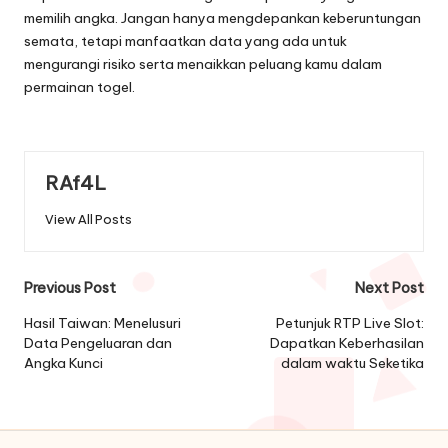
memilih angka. Jangan hanya mengdepankan keberuntungan
semata, tetapi manfaatkan data yang ada untuk
mengurangi risiko serta menaikkan peluang kamu dalam
permainan togel.
RAf4L
View All Posts
Post
Previous Post
Next Post
navigation
Hasil Taiwan: Menelusuri
Petunjuk RTP Live Slot:
Data Pengeluaran dan
Dapatkan Keberhasilan
Angka Kunci
dalam waktu Seketika