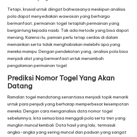
Tetapi, krusial untuk diingat bahwasanya meskipun analisis
pola dapat menyediakan wawasan yang berharga
bermanfaat, permainan togel tetaplah permainan yang
bergantung kepada nasib. Tak ada metode yang bisa dapat
menang. Karena itu, pemain perlu tetap cerdas di dalam
memainkan serta tidak menghabiskan melebihi apa yang
mereka mampu. Dengan pendekatan yang, analisis pola bisa
menjadi alat yang bermanfaat untuk menambah
pengalaman permainan togel.
Prediksi Nomor Togel Yang Akan
Datang
Ramalan togel mendatang senantiasa menjadi topik menarik
untuk para penjudi yang berharap memperbesar kesempatan
mereka. Dengan cara menganalisis data nomor togel
sebelumnya, kita semua bisa menggali pola serta tren yang
mungkin muncul kembali. Data hasil yang lalu, termasuk
angka-angka yang sering muncul dan paduan yang sangat