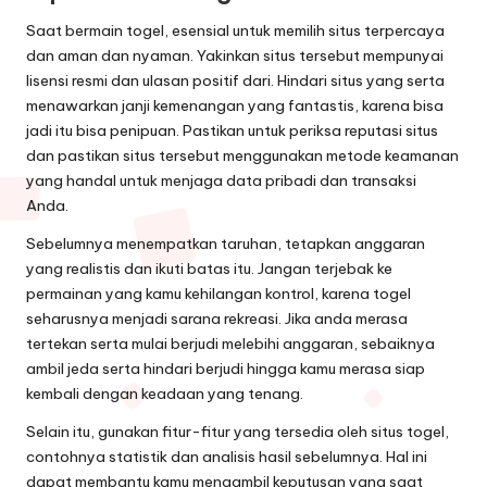
Saat bermain togel, esensial untuk memilih situs terpercaya
dan aman dan nyaman. Yakinkan situs tersebut mempunyai
lisensi resmi dan ulasan positif dari. Hindari situs yang serta
menawarkan janji kemenangan yang fantastis, karena bisa
jadi itu bisa penipuan. Pastikan untuk periksa reputasi situs
dan pastikan situs tersebut menggunakan metode keamanan
yang handal untuk menjaga data pribadi dan transaksi
Anda.
Sebelumnya menempatkan taruhan, tetapkan anggaran
yang realistis dan ikuti batas itu. Jangan terjebak ke
permainan yang kamu kehilangan kontrol, karena togel
seharusnya menjadi sarana rekreasi. Jika anda merasa
tertekan serta mulai berjudi melebihi anggaran, sebaiknya
ambil jeda serta hindari berjudi hingga kamu merasa siap
kembali dengan keadaan yang tenang.
Selain itu, gunakan fitur-fitur yang tersedia oleh situs togel,
contohnya statistik dan analisis hasil sebelumnya. Hal ini
dapat membantu kamu mengambil keputusan yang saat