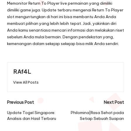
Memonitor Return To Player live permainan yang dimiliki
dimiliki game juga. Update terbaru mengenai Return To Player
slot menguntungkan di hari ini bisa membantu Anda Anda
membuat pilihan yang lebih lebih tepat. Jadi, yakinkan diri
Anda kamu senantiasa mencari informasi dan melakukan riset
sebelum Anda mulai bermain. Dengan pendekatan yang,
kemenangan dalam sekejap sekejap bisa milik Anda sendiri.
RAf4L
View All Posts
Post
Previous Post
Next Post
navigation
Update Togel Singapore:
Philomina|Rasa Sehat pada
Analisis dan Hasil Terbaru
Setiap Sebuah Suapan