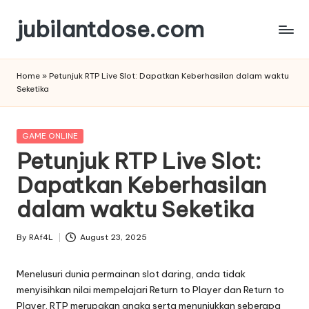
jubilantdose.com
Skip
to
content
Home
»
Petunjuk RTP Live Slot: Dapatkan Keberhasilan dalam waktu
Seketika
Posted
GAME ONLINE
in
Petunjuk RTP Live Slot:
Dapatkan Keberhasilan
dalam waktu Seketika
By
RAf4L
August 23, 2025
Posted
by
Menelusuri dunia permainan slot daring, anda tidak
menyisihkan nilai mempelajari Return to Player dan Return to
Player. RTP merupakan angka serta menunjukkan seberapa