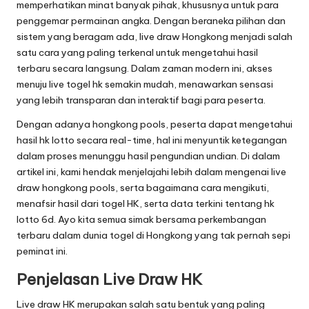
memperhatikan minat banyak pihak, khususnya untuk para
penggemar permainan angka. Dengan beraneka pilihan dan
sistem yang beragam ada, live draw Hongkong menjadi salah
satu cara yang paling terkenal untuk mengetahui hasil
terbaru secara langsung. Dalam zaman modern ini, akses
menuju live togel hk semakin mudah, menawarkan sensasi
yang lebih transparan dan interaktif bagi para peserta.
Dengan adanya hongkong pools, peserta dapat mengetahui
hasil hk lotto secara real-time, hal ini menyuntik ketegangan
dalam proses menunggu hasil pengundian undian. Di dalam
artikel ini, kami hendak menjelajahi lebih dalam mengenai live
draw hongkong pools, serta bagaimana cara mengikuti,
menafsir hasil dari togel HK, serta data terkini tentang hk
lotto 6d. Ayo kita semua simak bersama perkembangan
terbaru dalam dunia togel di Hongkong yang tak pernah sepi
peminat ini.
Penjelasan Live Draw HK
Live draw HK merupakan salah satu bentuk yang paling