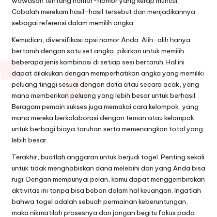
wawasan tentang nomor-nomor yang kerap muncul.
Cobalah merekam hasil-hasil tersebut dan menjadikannya
sebagai referensi dalam memilih angka.
Kemudian, diversifikasi opsi nomor Anda. Alih-alih hanya
bertaruh dengan satu set angka, pikirkan untuk memilih
beberapa jenis kombinasi di setiap sesi bertaruh. Hal ini
dapat dilakukan dengan memperhatikan angka yang memiliki
peluang tinggi sesuai dengan data atau secara acak, yang
mana memberikan peluang yang lebih besar untuk berhasil.
Beragam pemain sukses juga memakai cara kelompok, yang
mana mereka berkolaborasi dengan teman atau kelompok
untuk berbagi biaya taruhan serta memenangkan total yang
lebih besar.
Terakhir, buatlah anggaran untuk berjudi togel. Penting sekali
untuk tidak menghabiskan dana melebihi dari yang Anda bisa
rugi. Dengan mempunyai pelan, kamu dapat menggembirakan
aktivitas ini tanpa bisa beban dalam hal keuangan. Ingatlah
bahwa togel adalah sebuah permainan keberuntungan,
maka nikmatilah prosesnya dan jangan begitu fokus pada