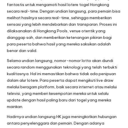
fantastis untuk mengamati hasil lotere togel Hongkong
secara real-time. Dengan undian langsung, para pemain bisa
melihat hasilnya secara real-time, sehingga memberikan
sensasi yang lebih mendebarkan dan transparan. Proses ini
dilaksanakan di Hongkong Pools, venue otentik yang
dianggap sah, dan memberikan ketenangan pikiran bagi
para peserta bahwa hasil yang mereka saksikan adalah
benar dan valid.
Selama undian langsung, nomor-nomor lotto akan diundi
secara random menggunakan teknologi yang telah terbukti
kualitasnya. Hal ini memastikan bahwa tidak ada penipuan
dalam alur lotere. Para peserta dapat mengikuti live draw
melalui beragam platform, baik secara internet atau melalui
televisi, yang memberi kesempatan mereka untuk selalu
update dengan hasil paling baru dari togel yang mereka
mainkan.
Hadirnya undian langsung HK juga meningkatkan hubungan
antara penyelenggara dan pemain. Dengan adanya