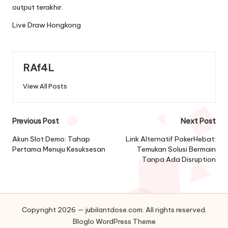
output terakhir.
Live Draw Hongkong
RAf4L
View All Posts
Post
Previous Post
Next Post
navigation
Akun Slot Demo: Tahap
Link Alternatif PokerHebat:
Pertama Menuju Kesuksesan
Temukan Solusi Bermain
Tanpa Ada Disruption
Copyright 2026 — jubilantdose.com. All rights reserved.
Bloglo WordPress Theme