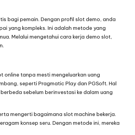
is bagi pemain. Dengan profil slot demo, anda
ai yang kompleks. Ini adalah metode yang
ua. Melalui mengetahui cara kerja demo slot,
n.
t online tanpa mesti mengeluarkan uang
mbang, seperti Pragmatic Play dan PGSoft. Hal
g berbeda sebelum berinvestasi ke dalam uang
serta mengerti bagaimana slot machine bekerja.
 beragam konsep seru. Dengan metode ini, mereka