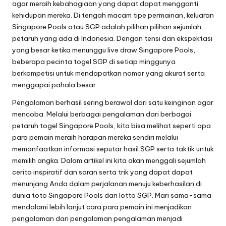
agar meraih kebahagiaan yang dapat dapat mengganti
kehidupan mereka. Di tengah macam tipe permainan, keluaran
Singapore Pools atau SGP adalah pilihan pilihan sejumlah
petaruh yang ada di Indonesia. Dengan tensi dan ekspektasi
yang besar ketika menunggu live draw Singapore Pools,
beberapa pecinta togel SGP di setiap minggunya
berkompetisi untuk mendapatkan nomor yang akurat serta
menggapai pahala besar.
Pengalaman berhasil sering berawal dari satu keinginan agar
mencoba. Melalui berbagai pengalaman dari berbagai
petaruh togel Singapore Pools, kita bisa melihat seperti apa
para pemain meraih harapan mereka sendiri melalui
memanfaatkan informasi seputar hasil SGP serta taktik untuk
memilih angka. Dalam artikel ini kita akan menggali sejumlah
cerita inspiratif dan saran serta trik yang dapat dapat
menunjang Anda dalam perjalanan menuju keberhasilan di
dunia toto Singapore Pools dan lotto SGP. Mari sama-sama
mendalami lebih lanjut cara para pemain ini menjadikan
pengalaman dari pengalaman pengalaman menjadi