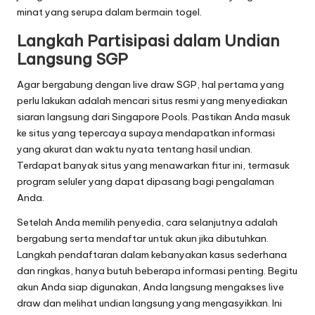
minat yang serupa dalam bermain togel.
Langkah Partisipasi dalam Undian
Langsung SGP
Agar bergabung dengan live draw SGP, hal pertama yang
perlu lakukan adalah mencari situs resmi yang menyediakan
siaran langsung dari Singapore Pools. Pastikan Anda masuk
ke situs yang tepercaya supaya mendapatkan informasi
yang akurat dan waktu nyata tentang hasil undian.
Terdapat banyak situs yang menawarkan fitur ini, termasuk
program seluler yang dapat dipasang bagi pengalaman
Anda.
Setelah Anda memilih penyedia, cara selanjutnya adalah
bergabung serta mendaftar untuk akun jika dibutuhkan.
Langkah pendaftaran dalam kebanyakan kasus sederhana
dan ringkas, hanya butuh beberapa informasi penting. Begitu
akun Anda siap digunakan, Anda langsung mengakses live
draw dan melihat undian langsung yang mengasyikkan. Ini