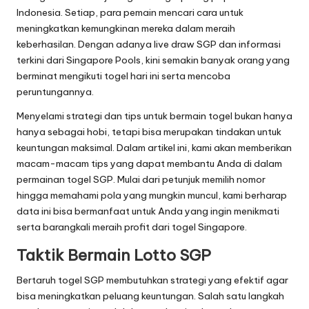
Indonesia. Setiap, para pemain mencari cara untuk
meningkatkan kemungkinan mereka dalam meraih
keberhasilan. Dengan adanya live draw SGP dan informasi
terkini dari Singapore Pools, kini semakin banyak orang yang
berminat mengikuti togel hari ini serta mencoba
peruntungannya.
Menyelami strategi dan tips untuk bermain togel bukan hanya
hanya sebagai hobi, tetapi bisa merupakan tindakan untuk
keuntungan maksimal. Dalam artikel ini, kami akan memberikan
macam-macam tips yang dapat membantu Anda di dalam
permainan togel SGP. Mulai dari petunjuk memilih nomor
hingga memahami pola yang mungkin muncul, kami berharap
data ini bisa bermanfaat untuk Anda yang ingin menikmati
serta barangkali meraih profit dari togel Singapore.
Taktik Bermain Lotto SGP
Bertaruh togel SGP membutuhkan strategi yang efektif agar
bisa meningkatkan peluang keuntungan. Salah satu langkah