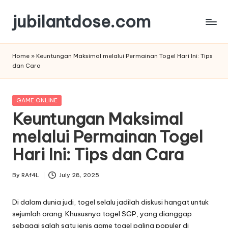
jubilantdose.com
Skip
to
content
Home
»
Keuntungan Maksimal melalui Permainan Togel Hari Ini: Tips
dan Cara
Posted
GAME ONLINE
in
Keuntungan Maksimal
melalui Permainan Togel
Hari Ini: Tips dan Cara
By
RAf4L
July 28, 2025
Posted
by
Di dalam dunia judi, togel selalu jadilah diskusi hangat untuk
sejumlah orang. Khususnya togel SGP, yang dianggap
sebagai salah satu jenis game togel paling populer di