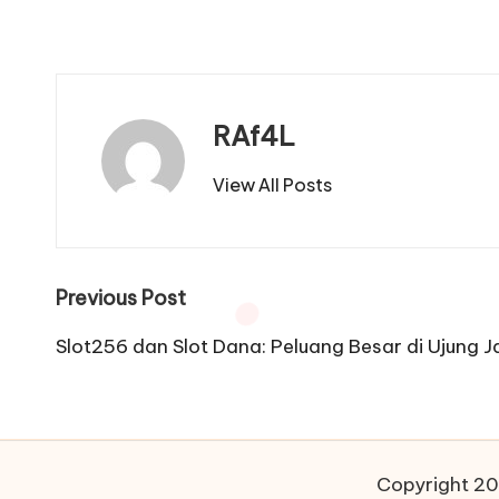
RAf4L
View All Posts
Post
Previous Post
navigation
Slot256 dan Slot Dana: Peluang Besar di Ujung J
Copyright 202