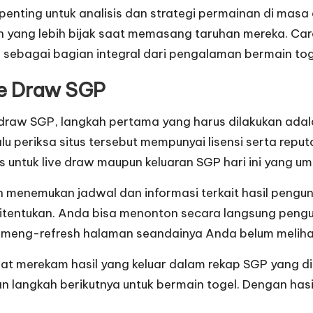
ya penting untuk analisis dan strategi permainan di m
n yang lebih bijak saat memasang taruhan mereka. Car
ebagai bagian integral dari pengalaman bermain toge
ve Draw SGP
 draw SGP, langkah pertama yang harus dilakukan adala
lu periksa situs tersebut mempunyai lisensi serta repu
us untuk live draw maupun keluaran SGP hari ini yang 
menemukan jadwal dan informasi terkait hasil pengund
ditentukan. Anda bisa menonton secara langsung pengu
n meng-refresh halaman seandainya Anda belum melihat
at merekam hasil yang keluar dalam rekap SGP yang d
 langkah berikutnya untuk bermain togel. Dengan hasi