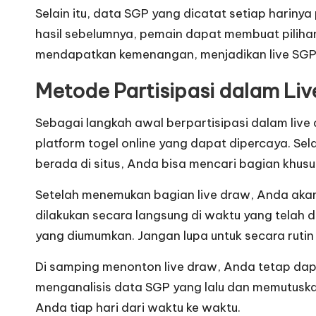
Selain itu, data SGP yang dicatat setiap harin
hasil sebelumnya, pemain dapat membuat piliha
mendapatkan kemenangan, menjadikan live SGP s
Metode Partisipasi dalam Li
Sebagai langkah awal berpartisipasi dalam live
platform togel online yang dapat dipercaya. Sela
berada di situs, Anda bisa mencari bagian khus
Setelah menemukan bagian live draw, Anda akan 
dilakukan secara langsung di waktu yang telah 
yang diumumkan. Jangan lupa untuk secara ruti
Di samping menonton live draw, Anda tetap dap
menganalisis data SGP yang lalu dan memutuskan
Anda tiap hari dari waktu ke waktu.