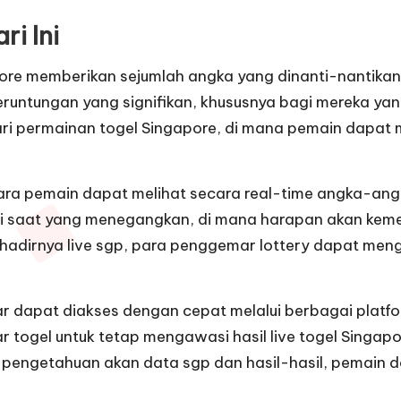
i Ini
apore memberikan sejumlah angka yang dinanti-nantikan
eruntungan yang signifikan, khususnya bagi mereka ya
dari permainan togel Singapore, di mana pemain dapat 
 para pemain dapat melihat secara real-time angka-a
di saat yang menegangkan, di mana harapan akan keme
 hadirnya live sgp, para penggemar lottery dapat me
ar dapat diakses dengan cepat melalui berbagai platfo
 togel untuk tetap mengawasi hasil live togel Singap
an pengetahuan akan data sgp dan hasil-hasil, pemai