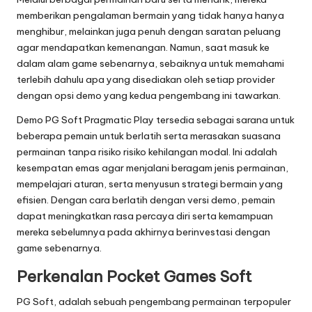
memberikan pengalaman bermain yang tidak hanya hanya
menghibur, melainkan juga penuh dengan saratan peluang
agar mendapatkan kemenangan. Namun, saat masuk ke
dalam alam game sebenarnya, sebaiknya untuk memahami
terlebih dahulu apa yang disediakan oleh setiap provider
dengan opsi demo yang kedua pengembang ini tawarkan.
Demo PG Soft Pragmatic Play tersedia sebagai sarana untuk
beberapa pemain untuk berlatih serta merasakan suasana
permainan tanpa risiko risiko kehilangan modal. Ini adalah
kesempatan emas agar menjalani beragam jenis permainan,
mempelajari aturan, serta menyusun strategi bermain yang
efisien. Dengan cara berlatih dengan versi demo, pemain
dapat meningkatkan rasa percaya diri serta kemampuan
mereka sebelumnya pada akhirnya berinvestasi dengan
game sebenarnya.
Perkenalan Pocket Games Soft
PG Soft, adalah sebuah pengembang permainan terpopuler