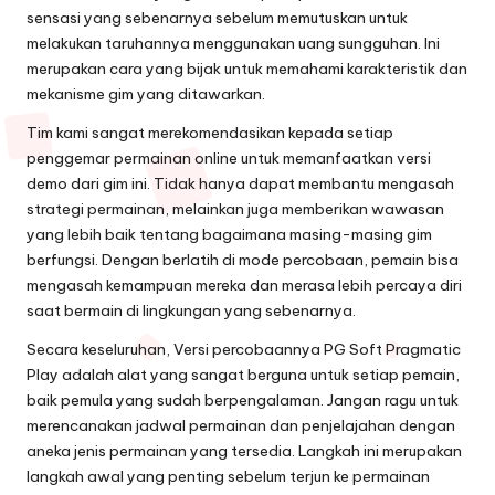
sensasi yang sebenarnya sebelum memutuskan untuk
melakukan taruhannya menggunakan uang sungguhan. Ini
merupakan cara yang bijak untuk memahami karakteristik dan
mekanisme gim yang ditawarkan.
Tim kami sangat merekomendasikan kepada setiap
penggemar permainan online untuk memanfaatkan versi
demo dari gim ini. Tidak hanya dapat membantu mengasah
strategi permainan, melainkan juga memberikan wawasan
yang lebih baik tentang bagaimana masing-masing gim
berfungsi. Dengan berlatih di mode percobaan, pemain bisa
mengasah kemampuan mereka dan merasa lebih percaya diri
saat bermain di lingkungan yang sebenarnya.
Secara keseluruhan, Versi percobaannya PG Soft Pragmatic
Play adalah alat yang sangat berguna untuk setiap pemain,
baik pemula yang sudah berpengalaman. Jangan ragu untuk
merencanakan jadwal permainan dan penjelajahan dengan
aneka jenis permainan yang tersedia. Langkah ini merupakan
langkah awal yang penting sebelum terjun ke permainan