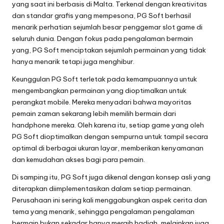
yang saat ini berbasis di Malta. Terkenal dengan kreativitas
dan standar grafis yang mempesona, PG Soft berhasil
menarik perhatian sejumlah besar penggemar slot game di
seluruh dunia. Dengan fokus pada pengalaman bermain
yang, PG Soft menciptakan sejumlah permainan yang tidak
hanya menarik tetapi juga menghibur.
Keunggulan PG Soft terletak pada kemampuannya untuk
mengembangkan permainan yang dioptimalkan untuk
perangkat mobile. Mereka menyadari bahwa mayoritas
pemain zaman sekarang lebih memilih bermain dari
handphone mereka. Oleh karena itu, setiap game yang oleh
PG Soft dioptimalkan dengan sempurna untuk tampil secara
optimal di berbagai ukuran layar, memberikan kenyamanan
dan kemudahan akses bagi para pemain.
Di samping itu, PG Soft juga dikenal dengan konsep asli yang
diterapkan diimplementasikan dalam setiap permainan.
Perusahaan ini sering kali menggabungkan aspek cerita dan
tema yang menarik, sehingga pengalaman pengalaman
bermain bukan sekadar hanya meraih hadiah, melainkan juga