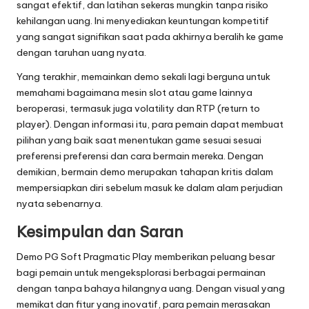
sangat efektif, dan latihan sekeras mungkin tanpa risiko
kehilangan uang. Ini menyediakan keuntungan kompetitif
yang sangat signifikan saat pada akhirnya beralih ke game
dengan taruhan uang nyata.
Yang terakhir, memainkan demo sekali lagi berguna untuk
memahami bagaimana mesin slot atau game lainnya
beroperasi, termasuk juga volatility dan RTP (return to
player). Dengan informasi itu, para pemain dapat membuat
pilihan yang baik saat menentukan game sesuai sesuai
preferensi preferensi dan cara bermain mereka. Dengan
demikian, bermain demo merupakan tahapan kritis dalam
mempersiapkan diri sebelum masuk ke dalam alam perjudian
nyata sebenarnya.
Kesimpulan dan Saran
Demo PG Soft Pragmatic Play memberikan peluang besar
bagi pemain untuk mengeksplorasi berbagai permainan
dengan tanpa bahaya hilangnya uang. Dengan visual yang
memikat dan fitur yang inovatif, para pemain merasakan