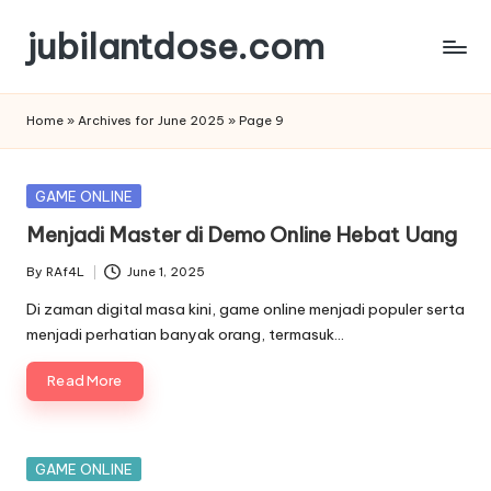
jubilantdose.com
Skip
to
content
Home
»
Archives for June 2025
»
Page 9
Posted
GAME ONLINE
in
Menjadi Master di Demo Online Hebat Uang
By
RAf4L
June 1, 2025
Posted
by
Di zaman digital masa kini, game online menjadi populer serta
menjadi perhatian banyak orang, termasuk…
Read More
Posted
GAME ONLINE