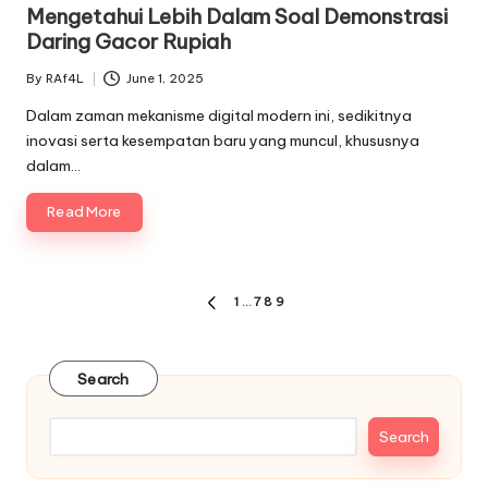
in
Mengetahui Lebih Dalam Soal Demonstrasi
Daring Gacor Rupiah
By
RAf4L
June 1, 2025
Posted
by
Dalam zaman mekanisme digital modern ini, sedikitnya
inovasi serta kesempatan baru yang muncul, khususnya
dalam…
Read More
Posts
1
…
7
8
9
PREVIOUS
pagination
PAGE
Search
Search