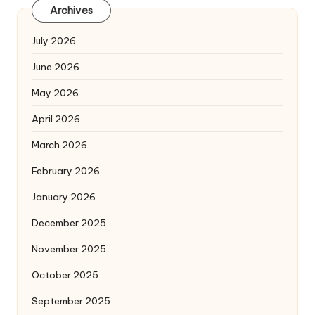
Archives
July 2026
June 2026
May 2026
April 2026
March 2026
February 2026
January 2026
December 2025
November 2025
October 2025
September 2025