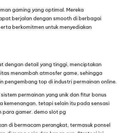
aman gaming yang optimal. Mereka
pat berjalan dengan smooth di berbagai
i serta berkomitmen untuk menyediakan
t dengan detail yang tinggi, menciptakan
ualitas menambah atmosfer game, sehingga
n pengembang top di industri permainan online.
 sistem permainan yang unik dan fitur bonus
 kemenangan, tetapi selain itu pada sensasi
an para gamer.
demo slot pg
inkan di bermacam perangkat, termasuk ponsel