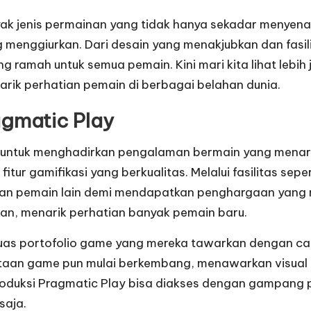
k jenis permainan yang tidak hanya sekadar menyenan
enggiurkan. Dari desain yang menakjubkan dan fasil
amah untuk semua pemain. Kini mari kita lihat lebih j
arik perhatian pemain di berbagai belahan dunia.
agmatic Play
 untuk menghadirkan pengalaman bermain yang menarik
ur gamifikasi yang berkualitas. Melalui fasilitas sepe
an pemain lain demi mendapatkan penghargaan yang m
kan, menarik perhatian banyak pemain baru.
luas portofolio game yang mereka tawarkan dengan car
nataan game pun mulai berkembang, menawarkan visual
produksi Pragmatic Play bisa diakses dengan gampang
saja.