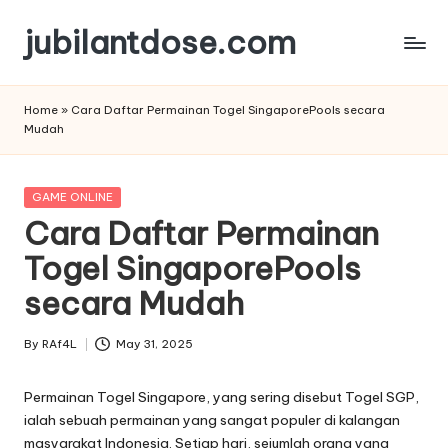
jubilantdose.com
Skip
to
content
Home
»
Cara Daftar Permainan Togel SingaporePools secara
Mudah
Posted
GAME ONLINE
in
Cara Daftar Permainan
Togel SingaporePools
secara Mudah
By
RAf4L
May 31, 2025
Posted
by
Permainan Togel Singapore, yang sering disebut Togel SGP,
ialah sebuah permainan yang sangat populer di kalangan
masyarakat Indonesia. Setiap hari, sejumlah orang yang