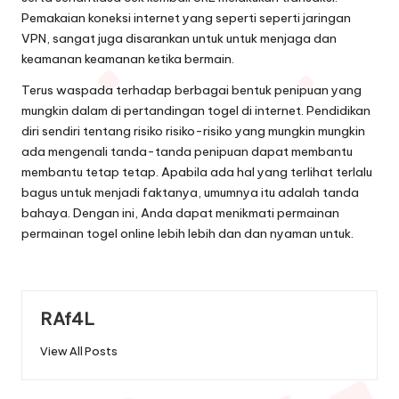
Pemakaian koneksi internet yang seperti seperti jaringan
VPN, sangat juga disarankan untuk untuk menjaga dan
keamanan keamanan ketika bermain.
Terus waspada terhadap berbagai bentuk penipuan yang
mungkin dalam di pertandingan togel di internet. Pendidikan
diri sendiri tentang risiko risiko-risiko yang mungkin mungkin
ada mengenali tanda-tanda penipuan dapat membantu
membantu tetap tetap. Apabila ada hal yang terlihat terlalu
bagus untuk menjadi faktanya, umumnya itu adalah tanda
bahaya. Dengan ini, Anda dapat menikmati permainan
permainan togel online lebih lebih dan dan nyaman untuk.
RAf4L
View All Posts