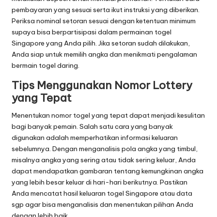
pembayaran yang sesuai serta ikut instruksi yang diberikan.
Periksa nominal setoran sesuai dengan ketentuan minimum
supaya bisa berpartisipasi dalam permainan togel
Singapore yang Anda pilih. Jika setoran sudah dilakukan,
Anda siap untuk memilih angka dan menikmati pengalaman
bermain togel daring.
Tips Menggunakan Nomor Lottery
yang Tepat
Menentukan nomor togel yang tepat dapat menjadi kesulitan
bagi banyak pemain. Salah satu cara yang banyak
digunakan adalah memperhatikan informasi keluaran
sebelumnya. Dengan menganalisis pola angka yang timbul,
misalnya angka yang sering atau tidak sering keluar, Anda
dapat mendapatkan gambaran tentang kemungkinan angka
yang lebih besar keluar di hari-hari berikutnya. Pastikan
Anda mencatat hasil keluaran togel Singapore atau data
sgp agar bisa menganalisis dan menentukan pilihan Anda
dengan lebih baik.