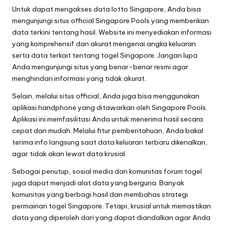
Untuk dapat mengakses data lotto Singapore, Anda bisa
mengunjungi situs official Singapore Pools yang memberikan
data terkini tentang hasil. Website ini menyediakan informasi
yang komprehensif dan akurat mengenai angka keluaran
serta data terkait tentang togel Singapore. Jangan lupa
Anda mengunjungi situs yang benar-benar resmi agar
menghindari informasi yang tidak akurat.
Selain, melalui situs official, Anda juga bisa menggunakan
aplikasi handphone yang ditawarkan oleh Singapore Pools.
Aplikasi ini memfasilitasi Anda untuk menerima hasil secara
cepat dan mudah. Melalui fitur pemberitahuan, Anda bakal
terima info langsung saat data keluaran terbaru dikenalkan,
agar tidak akan lewat data krusial.
Sebagai penutup, sosial media dan komunitas forum togel
juga dapat menjadi alat data yang berguna. Banyak
komunitas yang berbagi hasil dan membahas strategi
permainan togel Singapore. Tetapi, krusial untuk memastikan
data yang diperoleh dari yang dapat diandalkan agar Anda