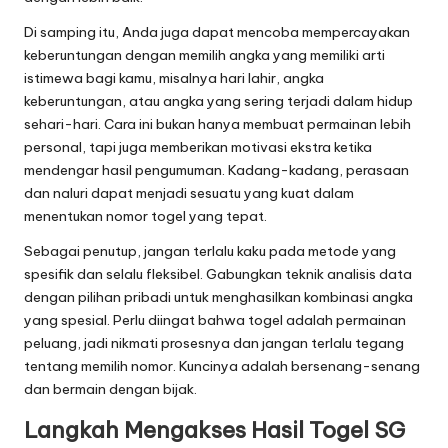
Di samping itu, Anda juga dapat mencoba mempercayakan
keberuntungan dengan memilih angka yang memiliki arti
istimewa bagi kamu, misalnya hari lahir, angka
keberuntungan, atau angka yang sering terjadi dalam hidup
sehari-hari. Cara ini bukan hanya membuat permainan lebih
personal, tapi juga memberikan motivasi ekstra ketika
mendengar hasil pengumuman. Kadang-kadang, perasaan
dan naluri dapat menjadi sesuatu yang kuat dalam
menentukan nomor togel yang tepat.
Sebagai penutup, jangan terlalu kaku pada metode yang
spesifik dan selalu fleksibel. Gabungkan teknik analisis data
dengan pilihan pribadi untuk menghasilkan kombinasi angka
yang spesial. Perlu diingat bahwa togel adalah permainan
peluang, jadi nikmati prosesnya dan jangan terlalu tegang
tentang memilih nomor. Kuncinya adalah bersenang-senang
dan bermain dengan bijak.
Langkah Mengakses Hasil Togel SG