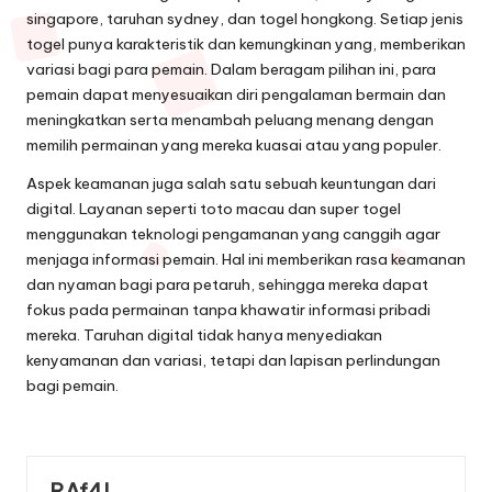
singapore, taruhan sydney, dan togel hongkong. Setiap jenis
togel punya karakteristik dan kemungkinan yang, memberikan
variasi bagi para pemain. Dalam beragam pilihan ini, para
pemain dapat menyesuaikan diri pengalaman bermain dan
meningkatkan serta menambah peluang menang dengan
memilih permainan yang mereka kuasai atau yang populer.
Aspek keamanan juga salah satu sebuah keuntungan dari
digital. Layanan seperti toto macau dan super togel
menggunakan teknologi pengamanan yang canggih agar
menjaga informasi pemain. Hal ini memberikan rasa keamanan
dan nyaman bagi para petaruh, sehingga mereka dapat
fokus pada permainan tanpa khawatir informasi pribadi
mereka. Taruhan digital tidak hanya menyediakan
kenyamanan dan variasi, tetapi dan lapisan perlindungan
bagi pemain.
RAf4L