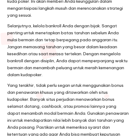
kuda poker. Ini akan memberi Anda keunggulan dalam
mengantisipasi langkah musuh dan merencanakan strategi
yang sesuai.
Selanjutnya, kelola bankroll Anda dengan bijak. Sangat
penting untuk menetapkan batas taruhan sebelum Anda
mulai bermain dan tetap berpegang pada anggaran itu.
Jangan memasang taruhan yang besar dalam keadaan
kesedihan atau saat merasa tertekan. Dengan mengelola
bankroll dengan disiplin, Anda dapat memperpanjang waktu
bermain dan menambah peluang untuk meraih kemenangan
dalam kudapoker.
Yang terakhir, tidak perlu segan untuk menggunakan bonus
dan penawaran khusus yang ditawarkan oleh situs
kudapoker. Banyak situs perjudian menawarkan bonus
selamat datang, cashback, atau promosi lainnya yang
dapat menambah modal bermain Anda. Gunakan penawaran
ini untuk mendapatkan nilai lebih banyak dari taruhan yang
Anda pasang. Pastikan untuk memeriksa syarat dan
ketentuan yang ada agar Anda bisa membuat keputusan