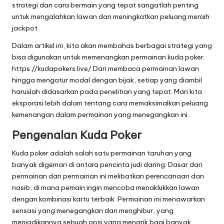
strategi dan cara bermain yang tepat sangatlah penting
untuk mengalahkan lawan dan meningkatkan peluang meraih
jackpot.
Dalam artikel ini, kita akan membahas berbagai strategi yang
bisa digunakan untuk memenangkan permainan kuda poker.
https://kudapokers.live/
Dari membaca permainan lawan
hingga mengatur modal dengan bijak, setiap yang diambil
haruslah didasarkan pada penelitian yang tepat. Mari kita
eksporasi lebih dalam tentang cara memaksimalkan peluang
kemenangan dalam permainan yang menegangkan ini.
Pengenalan Kuda Poker
Kuda poker adalah salah satu permainan taruhan yang
banyak digemari di antara pencinta judi daring. Dasar dari
permainan dari permainan ini melibatkan perencanaan dan
nasib, di mana pemain ingin mencoba menaklukkan lawan
dengan kombinasi kartu terbaik. Permainan ini menawarkan
sensasi yang menegangkan dan menghibur, yang
menjadikannya sebuah opsi yang menarik bagi banyak