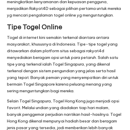
meningkatkan kenyamanan dan kepuasan pengguna,
menjadikan Rakyat4D sebagai pilihan pertama untuk mereka
yg mencari pengalaman togel online yg menguntungkan.
Tipe Togel Online
Togel di internet kini semakin terkenal diantara antara
masyarakat, khususnya di Indonesia. Tipe-tipe togel yang
ditawarkan dalam platform situs sebagai rakyat4d
menyediakan beragam opsi untuk para petaruh. Salah satu
tipe yang terkenal ialah Togel Singapura, yang dikenal
terkenal dengan sistem pengundian yang jelas serta hasil
yang tepat. Banyak pemain yang menyempatkan diri untuk
bermain Togel Singapore karena peluang menang yang
sering menguntungkan bagi mereka.
Selain Togel Singapura, Togel Hong Kong juga menjadi opsi
favorit. Melalui undian yang diadakan tiap hari malam,
banyak penggemar perjudian nantikan hasil-hasilnya. Togel
Hong Kong dikenal mempunyai hadiah besar dan beragam
jenis pasar yang tersedia, jadi memberikan lebih banyak