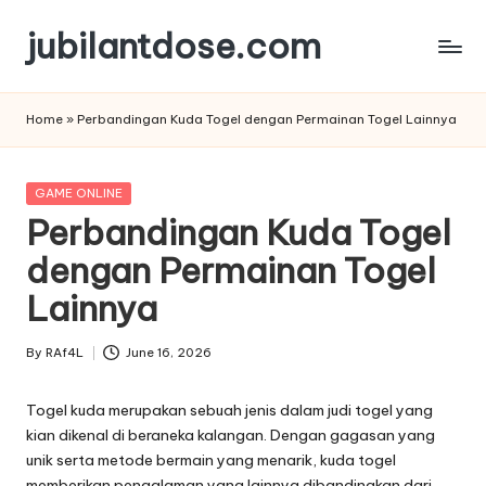
jubilantdose.com
Skip
to
content
Home
»
Perbandingan Kuda Togel dengan Permainan Togel Lainnya
Posted
GAME ONLINE
in
Perbandingan Kuda Togel
dengan Permainan Togel
Lainnya
By
RAf4L
June 16, 2026
Posted
by
Togel kuda merupakan sebuah jenis dalam judi togel yang
kian dikenal di beraneka kalangan. Dengan gagasan yang
unik serta metode bermain yang menarik, kuda togel
memberikan pengalaman yang lainnya dibandingkan dari