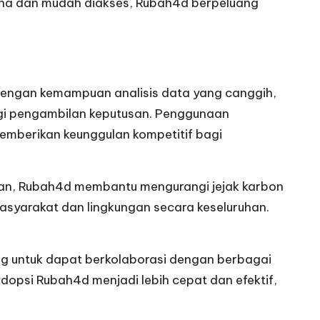
na dan mudah diakses, Rubah4d berpeluang
Dengan kemampuan analisis data yang canggih,
gi pengambilan keputusan. Penggunaan
memberikan keunggulan kompetitif bagi
ngan, Rubah4d membantu mengurangi jejak karbon
masyarakat dan lingkungan secara keseluruhan.
ang untuk dapat berkolaborasi dengan berbagai
dopsi Rubah4d menjadi lebih cepat dan efektif,