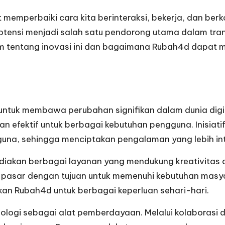
perbaiki cara kita berinteraksi, bekerja, dan berk
ensi menjadi salah satu pendorong utama dalam transfo
h dalam tentang inovasi ini dan bagaimana Rubah4d da
untuk membawa perubahan signifikan dalam dunia digit
an efektif untuk berbagai kebutuhan pengguna. Inisiat
guna, sehingga menciptakan pengalaman yang lebih int
iakan berbagai layanan yang mendukung kreativitas da
pasar dengan tujuan untuk memenuhi kebutuhan masya
kan Rubah4d untuk berbagai keperluan sehari-hari.
knologi sebagai alat pemberdayaan. Melalui kolaborasi