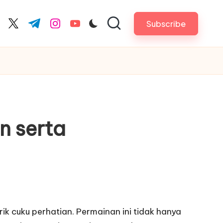
Subscribe
cebook.com
twitter.com
t.me
instagram.com
youtube.com
n serta
k cuku perhatian. Permainan ini tidak hanya