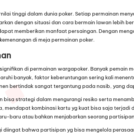
nilai tinggi dalam dunia poker. Setiap permainan meny
arkan dengan situasi dan cara bermain lawan lebih be
dapat memberikan manfaat persaingan. Dengan mengas
kemenangan di meja permainan poker.
nan
ignifikan di permainan wargapoker. Banyak pemain 
hi banyak, faktor keberuntungan sering kali menentuka
onen bertindak sangat tergantung pada nasib, yang d
bisa strategi dalam mengurangi resiko serta menambah
a, mendapat kombinasi kartu yg kuat bisa saja terjadi
aru-baru atau bahkan menjabarkan seorang partisipan 
gi diingat bahwa partisipan yg bisa mengelola perasa