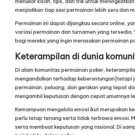
menukar kisah, tips, dan trik untuk meningkat
menjadikan tiap sesi permainan lebih seru dan 
Permainan ini dapat dijangkau secara online, 
variasi permainan dan turnamen yang tersedia,
bagi mereka yang ingin merasakan permainan po
Keterampilan di dunia komun
Di alam komunitas permainan poker, keterampil
mengandalkan terhadap keberuntungan|tetapi j
permainan, peluang, dan gerakan yang tepat 
mengambil keputusan dengan cepat umumnya leb
Kemampuan mengelola emosi ikut merupakan kem
perlu tetap tenang serta tidak terbawa emosi.
serta membuat keputusan yang rasional. Di sam