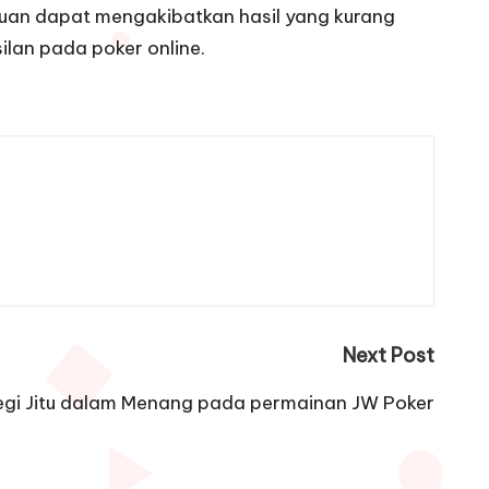
an dapat mengakibatkan hasil yang kurang
lan pada poker online.
Next Post
egi Jitu dalam Menang pada permainan JW Poker