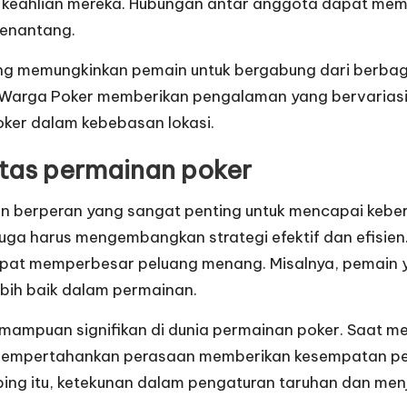
kan keahlian mereka. Hubungan antar anggota dapat me
menantang.
yang memungkinkan pemain untuk bergabung dari berbag
 Warga Poker memberikan pengalaman yang bervariasi 
ker dalam kebebasan lokasi.
itas permainan poker
an berperan yang sangat penting untuk mencapai kebe
uga harus mengembangkan strategi efektif dan efisie
dapat memperbesar peluang menang. Misalnya, pemain
ih baik dalam permainan.
ampuan signifikan di dunia permainan poker. Saat m
 Mempertahankan perasaan memberikan kesempatan pema
ping itu, ketekunan dalam pengaturan taruhan dan me