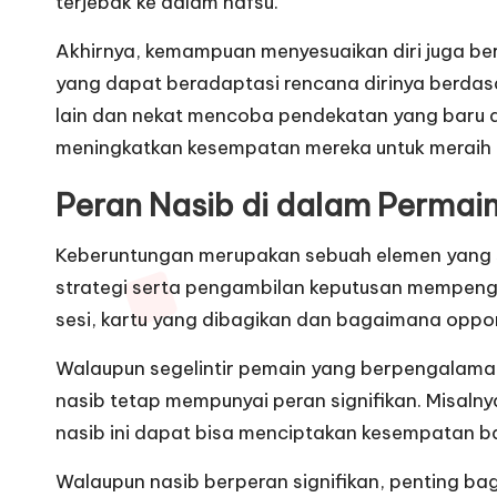
terjebak ke dalam nafsu.
Akhirnya, kemampuan menyesuaikan diri juga ber
yang dapat beradaptasi rencana dirinya berdas
lain dan nekat mencoba pendekatan yang baru 
meningkatkan kesempatan mereka untuk meraih 
Peran Nasib di dalam Permai
Keberuntungan merupakan sebuah elemen yang s
strategi serta pengambilan keputusan mempengaru
sesi, kartu yang dibagikan dan bagaimana opp
Walaupun segelintir pemain yang berpengalaman 
nasib tetap mempunyai peran signifikan. Misalny
nasib ini dapat bisa menciptakan kesempatan b
Walaupun nasib berperan signifikan, penting ba