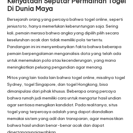
Kenyataan Seputar Permainan Togel
Di Dunia Maya
Bersejarah orang yang percaya bahwa togel online, seperti
jeniustoto, hanya memerlukan keberuntungan saja. Sering
kali, pemain merasa bahwa angka yang dipilih pilih secara
keseluruhan acak dan tidak memiliki pola tertentu.
Pandangan ini ini menyembunyikan fakta bahwa beberapa
pemain berpengalaman menganalisis data yang telah ada
untuk menemukan pola atau kecenderungan, yang mana
meningkatkan peluang pengundian agar menang.
Mitos yang lain tiada lain bahwa togel online, misalnya togel
Sydney, togel Singapore, dan togel Hongkong, bisa
dimanipulasi dari pihak khusus. Beberapa orang percaya
bahwa rumah judi memiliki cara untuk mengatur hasil undian
agar sentiasa merugikan kandidat. Pada realitanya, situs
togel yang terpercaya adalah yang dapat diandalkan
memakai sistem yang adil dan transparan, agar memastikan
bahwa hasil undian benar-benar acak dan dapat
dipertanggungjawabkan.