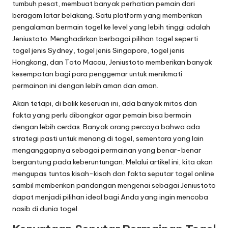
tumbuh pesat, membuat banyak perhatian pemain dari
beragam latar belakang. Satu platform yang memberikan
pengalaman bermain togel ke level yang lebih tinggi adalah
Jeniustoto. Menghadirkan berbagai pilihan togel seperti
togel jenis Sydney, togel jenis Singapore, togel jenis
Hongkong, dan Toto Macau, Jeniustoto memberikan banyak
kesempatan bagi para penggemar untuk menikmati
permainan ini dengan lebih aman dan aman.
Akan tetapi, di balik keseruan ini, ada banyak mitos dan
fakta yang perlu dibongkar agar pemain bisa bermain
dengan lebih cerdas. Banyak orang percaya bahwa ada
strategi pasti untuk menang di togel, sementara yang lain
menganggapnya sebagai permainan yang benar-benar
bergantung pada keberuntungan. Melalui artikel ini, kita akan
mengupas tuntas kisah-kisah dan fakta seputar togel online
sambil memberikan pandangan mengenai sebagai Jeniustoto
dapat menjadi pilihan ideal bagi Anda yang ingin mencoba
nasib di dunia togel.