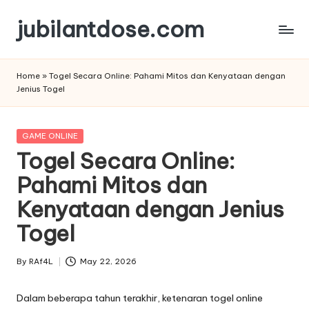
jubilantdose.com
Skip
to
content
Home
»
Togel Secara Online: Pahami Mitos dan Kenyataan dengan
Jenius Togel
Posted
GAME ONLINE
in
Togel Secara Online:
Pahami Mitos dan
Kenyataan dengan Jenius
Togel
By
RAf4L
May 22, 2026
Posted
by
Dalam beberapa tahun terakhir, ketenaran togel online