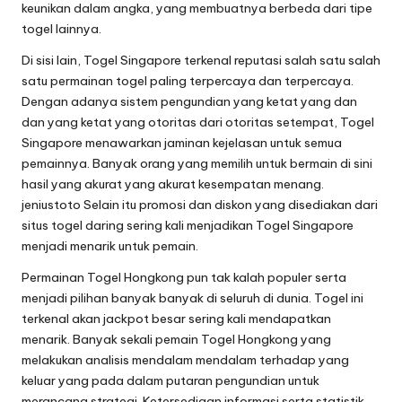
keunikan dalam angka, yang membuatnya berbeda dari tipe
togel lainnya.
Di sisi lain, Togel Singapore terkenal reputasi salah satu salah
satu permainan togel paling terpercaya dan terpercaya.
Dengan adanya sistem pengundian yang ketat yang dan
dan yang ketat yang otoritas dari otoritas setempat, Togel
Singapore menawarkan jaminan kejelasan untuk semua
pemainnya. Banyak orang yang memilih untuk bermain di sini
hasil yang akurat yang akurat kesempatan menang.
jeniustoto
Selain itu promosi dan diskon yang disediakan dari
situs togel daring sering kali menjadikan Togel Singapore
menjadi menarik untuk pemain.
Permainan Togel Hongkong pun tak kalah populer serta
menjadi pilihan banyak banyak di seluruh di dunia. Togel ini
terkenal akan jackpot besar sering kali mendapatkan
menarik. Banyak sekali pemain Togel Hongkong yang
melakukan analisis mendalam mendalam terhadap yang
keluar yang pada dalam putaran pengundian untuk
merancang strategi. Ketersediaan informasi serta statistik