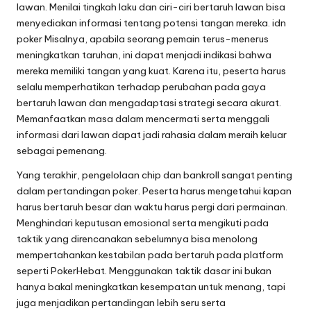
lawan. Menilai tingkah laku dan ciri-ciri bertaruh lawan bisa
menyediakan informasi tentang potensi tangan mereka.
idn
poker
Misalnya, apabila seorang pemain terus-menerus
meningkatkan taruhan, ini dapat menjadi indikasi bahwa
mereka memiliki tangan yang kuat. Karena itu, peserta harus
selalu memperhatikan terhadap perubahan pada gaya
bertaruh lawan dan mengadaptasi strategi secara akurat.
Memanfaatkan masa dalam mencermati serta menggali
informasi dari lawan dapat jadi rahasia dalam meraih keluar
sebagai pemenang.
Yang terakhir, pengelolaan chip dan bankroll sangat penting
dalam pertandingan poker. Peserta harus mengetahui kapan
harus bertaruh besar dan waktu harus pergi dari permainan.
Menghindari keputusan emosional serta mengikuti pada
taktik yang direncanakan sebelumnya bisa menolong
mempertahankan kestabilan pada bertaruh pada platform
seperti PokerHebat. Menggunakan taktik dasar ini bukan
hanya bakal meningkatkan kesempatan untuk menang, tapi
juga menjadikan pertandingan lebih seru serta