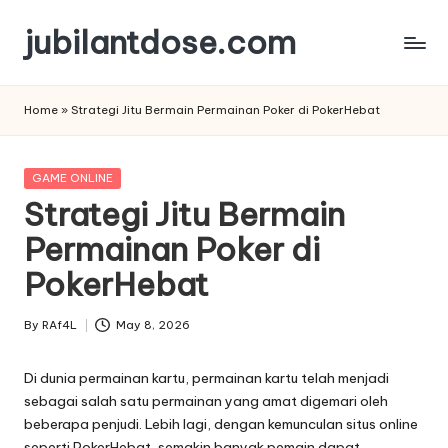
jubilantdose.com
Skip
to
content
Home
»
Strategi Jitu Bermain Permainan Poker di PokerHebat
Posted
GAME ONLINE
in
Strategi Jitu Bermain
Permainan Poker di
PokerHebat
By
RAf4L
May 8, 2026
Posted
by
Di dunia permainan kartu, permainan kartu telah menjadi
sebagai salah satu permainan yang amat digemari oleh
beberapa penjudi. Lebih lagi, dengan kemunculan situs online
seperti PokerHebat, semakin banyak pemain dapat