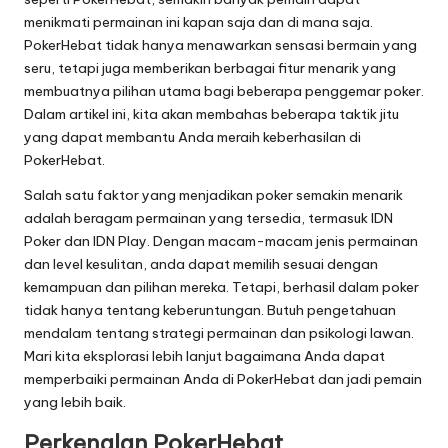
menikmati permainan ini kapan saja dan di mana saja.
PokerHebat tidak hanya menawarkan sensasi bermain yang
seru, tetapi juga memberikan berbagai fitur menarik yang
membuatnya pilihan utama bagi beberapa penggemar poker.
Dalam artikel ini, kita akan membahas beberapa taktik jitu
yang dapat membantu Anda meraih keberhasilan di
PokerHebat.
Salah satu faktor yang menjadikan poker semakin menarik
adalah beragam permainan yang tersedia, termasuk IDN
Poker dan IDN Play. Dengan macam-macam jenis permainan
dan level kesulitan, anda dapat memilih sesuai dengan
kemampuan dan pilihan mereka. Tetapi, berhasil dalam poker
tidak hanya tentang keberuntungan. Butuh pengetahuan
mendalam tentang strategi permainan dan psikologi lawan.
Mari kita eksplorasi lebih lanjut bagaimana Anda dapat
memperbaiki permainan Anda di PokerHebat dan jadi pemain
yang lebih baik.
Perkenalan PokerHebat