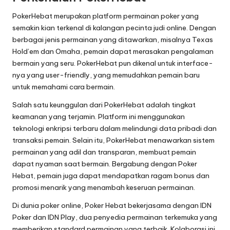
PokerHebat merupakan platform permainan poker yang
semakin kian terkenal di kalangan pecinta judi online. Dengan
berbagai jenis permainan yang ditawarkan, misalnya Texas
Hold’em dan Omaha, pemain dapat merasakan pengalaman
bermain yang seru. PokerHebat pun dikenal untuk interface-
nya yang user-friendly, yang memudahkan pemain baru
untuk memahami cara bermain.
Salah satu keunggulan dari PokerHebat adalah tingkat
keamanan yang terjamin. Platform ini menggunakan
teknologi enkripsi terbaru dalam melindungi data pribadi dan
transaksi pemain. Selain itu, PokerHebat menawarkan sistem
permainan yang adil dan transparan, membuat pemain
dapat nyaman saat bermain. Bergabung dengan Poker
Hebat, pemain juga dapat mendapatkan ragam bonus dan
promosi menarik yang menambah keseruan permainan.
Di dunia poker online, Poker Hebat bekerjasama dengan IDN
Poker dan IDN Play, dua penyedia permainan terkemuka yang
memberikan standard permainan yang terbaik. Kolaborasi ini