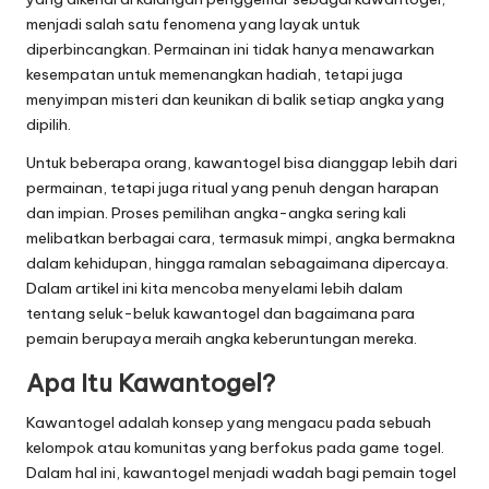
menjadi salah satu fenomena yang layak untuk
diperbincangkan. Permainan ini tidak hanya menawarkan
kesempatan untuk memenangkan hadiah, tetapi juga
menyimpan misteri dan keunikan di balik setiap angka yang
dipilih.
Untuk beberapa orang, kawantogel bisa dianggap lebih dari
permainan, tetapi juga ritual yang penuh dengan harapan
dan impian. Proses pemilihan angka-angka sering kali
melibatkan berbagai cara, termasuk mimpi, angka bermakna
dalam kehidupan, hingga ramalan sebagaimana dipercaya.
Dalam artikel ini kita mencoba menyelami lebih dalam
tentang seluk-beluk kawantogel dan bagaimana para
pemain berupaya meraih angka keberuntungan mereka.
Apa Itu Kawantogel?
Kawantogel adalah konsep yang mengacu pada sebuah
kelompok atau komunitas yang berfokus pada game togel.
Dalam hal ini, kawantogel menjadi wadah bagi pemain togel