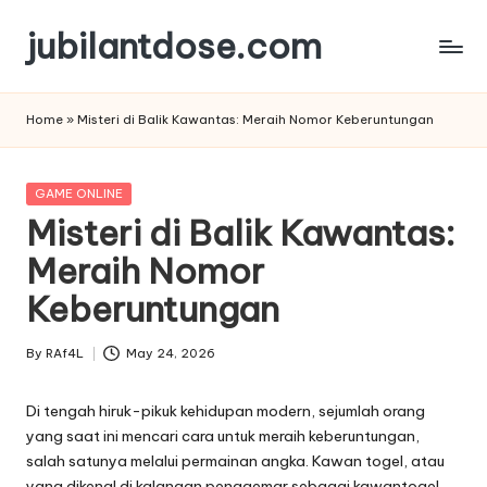
jubilantdose.com
Skip
to
content
Home
»
Misteri di Balik Kawantas: Meraih Nomor Keberuntungan
Posted
GAME ONLINE
in
Misteri di Balik Kawantas:
Meraih Nomor
Keberuntungan
By
RAf4L
May 24, 2026
Posted
by
Di tengah hiruk-pikuk kehidupan modern, sejumlah orang
yang saat ini mencari cara untuk meraih keberuntungan,
salah satunya melalui permainan angka. Kawan togel, atau
yang dikenal di kalangan penggemar sebagai kawantogel,