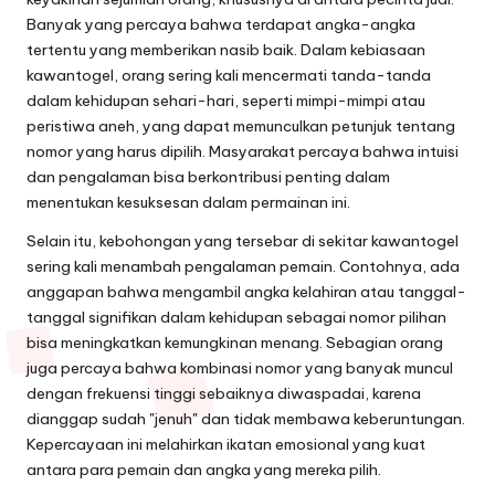
Banyak yang percaya bahwa terdapat angka-angka
tertentu yang memberikan nasib baik. Dalam kebiasaan
kawantogel, orang sering kali mencermati tanda-tanda
dalam kehidupan sehari-hari, seperti mimpi-mimpi atau
peristiwa aneh, yang dapat memunculkan petunjuk tentang
nomor yang harus dipilih. Masyarakat percaya bahwa intuisi
dan pengalaman bisa berkontribusi penting dalam
menentukan kesuksesan dalam permainan ini.
Selain itu, kebohongan yang tersebar di sekitar kawantogel
sering kali menambah pengalaman pemain. Contohnya, ada
anggapan bahwa mengambil angka kelahiran atau tanggal-
tanggal signifikan dalam kehidupan sebagai nomor pilihan
bisa meningkatkan kemungkinan menang. Sebagian orang
juga percaya bahwa kombinasi nomor yang banyak muncul
dengan frekuensi tinggi sebaiknya diwaspadai, karena
dianggap sudah "jenuh" dan tidak membawa keberuntungan.
Kepercayaan ini melahirkan ikatan emosional yang kuat
antara para pemain dan angka yang mereka pilih.