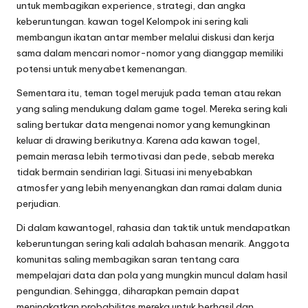
untuk membagikan experience, strategi, dan angka
keberuntungan.
kawan togel
Kelompok ini sering kali
membangun ikatan antar member melalui diskusi dan kerja
sama dalam mencari nomor-nomor yang dianggap memiliki
potensi untuk menyabet kemenangan.
Sementara itu, teman togel merujuk pada teman atau rekan
yang saling mendukung dalam game togel. Mereka sering kali
saling bertukar data mengenai nomor yang kemungkinan
keluar di drawing berikutnya. Karena ada kawan togel,
pemain merasa lebih termotivasi dan pede, sebab mereka
tidak bermain sendirian lagi. Situasi ini menyebabkan
atmosfer yang lebih menyenangkan dan ramai dalam dunia
perjudian.
Di dalam kawantogel, rahasia dan taktik untuk mendapatkan
keberuntungan sering kali adalah bahasan menarik. Anggota
komunitas saling membagikan saran tentang cara
mempelajari data dan pola yang mungkin muncul dalam hasil
pengundian. Sehingga, diharapkan pemain dapat
meningkatkan probabilitas mereka untuk berhasil dan