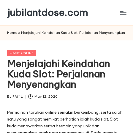
jubilantdose.com
Skip
to
content
Home
»
Menjelajahi Keindahan Kuda Slot: Perjalanan Menyenangkan
Posted
GAME ONLINE
in
Menjelajahi Keindahan
Kuda Slot: Perjalanan
Menyenangkan
By
RAf4L
May 12, 2026
Posted
by
Permainan taruhan online semakin berkembang, serta salah
satu yang sangat memikat perhatian ialah kuda slot. Slot
kuda menawarkan serba bermain yang unik dan
menyenangkan untuk para penggemar judi. Pada game ini,