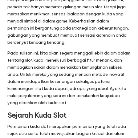
pemain tak hanya memutar gulungan mesin slot tetapi juga
merasakan menikmati sensasi balapan dengan kuda yang
menjadi simbol di dalam game. Keberhasilan dalam
permainan ini bergantung pada strategi dan keberuntungan,
gabungan yang membuat membuat sensasi adrenalin anda
berdenyut kencang kencang.
Pada tulisan ini, kita akan segera menggali lebih dalam dalam
tentang slot kuda, menelusuri berbagai fitur menarik, dan
membagikan saran dalam menaikkan kemungkinan sukses
anda. Untuk mereka yang sedang mencari metode inovatif
dalam mendapatkan kesenangan sekaligus potensi
kemenangan, slot kuda dapat jadi opsi yang ideal. Ayo kita
mulai perjalanan yang seru ini dan temukanlah keajaiban
yang diberikan oleh kuda slot.
Sejarah Kuda Slot
Permainan kuda slot merupakan permainan yang telah ada
sejak dulu serta telah mewujudkan bagian krusial dari alam