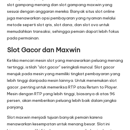
slot gampang menang dan slot gampang maxwin yang
sesuai dengan anggaran mereka. Banyak situs slot online
juga menawarkan opsi pembayaran yang nyaman melalui
metode seperti slot qris, slot dana, dan slot ovo untuk
memudahkan transaksi, sehingga pemain dapat lebih fokus
pada permainan.
Slot Gacor dan Maxwin
Ketika mencari mesin slot yang menawarkan peluang menang
tertinggi, istilah "slot gacor" seringkali muncul. Slot gacor
merujuk pada mesin yang memiliki tingkat pembayaran yang
lebih tinggi daripada mesin lainnya. Untuk menemukan slot
gacor, penting untuk memeriksa RTP atau Return to Player.
Mesin dengan RTP yang lebih tinggi, biasanya di atas 96
persen, akan memberikan peluang lebih baik dalam jangka
panjang.
Slot maxwin menjadi tujuan banyak pemain karena
menawarkan kesempatan untuk menang besar. Slot ini