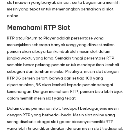
slot maxwin yang banyak diincar, serta bagaimana memilih
mesin yang tepat untuk memenangkan permainan di slot
online.
Memahami RTP Slot
RTP atau Return to Player adalah persentase yang
menunjukkan seberapa banyak uang yang diinvestasikan
pemain akan dibayarkan kembali oleh mesin slot dalam
jangka waktu yang lama. Semakin tinggi persentase RTP,
semakin besar peluang pemain untuk mendapatkan kembali
sebagian dari taruhan mereka. Misalnya, mesin slot dengan
RTP 96 persen berarti bahwa dari setiap 100 yang
dipertaruhkan, 96 akan kembali kepada pemain sebagai
kemenangan. Dengan memahami RTP, pemain bisa lebih bijak
dalam memilih mesin slot yang tepat.
Dalam dunia permainan slot, terdapat berbagai jenis mesin
dengan RTP yang berbeda-beda. Mesin slot online yang
sering disebut sebagai slot gacor biasanya memiliki RTP
yang lebih tinggi dibandingkan dengan mesin slot tradisional.