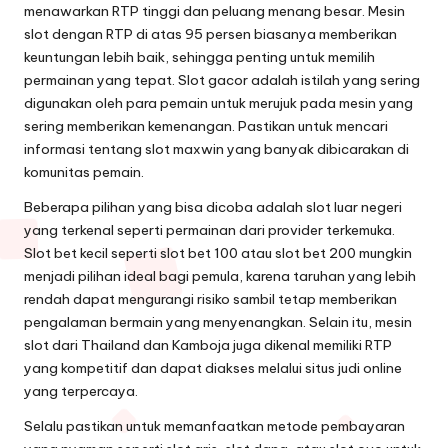
menawarkan RTP tinggi dan peluang menang besar. Mesin
slot dengan RTP di atas 95 persen biasanya memberikan
keuntungan lebih baik, sehingga penting untuk memilih
permainan yang tepat. Slot gacor adalah istilah yang sering
digunakan oleh para pemain untuk merujuk pada mesin yang
sering memberikan kemenangan. Pastikan untuk mencari
informasi tentang slot maxwin yang banyak dibicarakan di
komunitas pemain.
Beberapa pilihan yang bisa dicoba adalah slot luar negeri
yang terkenal seperti permainan dari provider terkemuka.
Slot bet kecil seperti slot bet 100 atau slot bet 200 mungkin
menjadi pilihan ideal bagi pemula, karena taruhan yang lebih
rendah dapat mengurangi risiko sambil tetap memberikan
pengalaman bermain yang menyenangkan. Selain itu, mesin
slot dari Thailand dan Kamboja juga dikenal memiliki RTP
yang kompetitif dan dapat diakses melalui situs judi online
yang terpercaya.
Selalu pastikan untuk memanfaatkan metode pembayaran