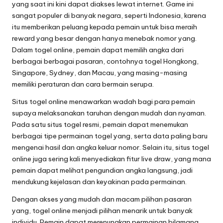
yang saat ini kini dapat diakses lewat internet. Game ini
sangat populer di banyak negara, seperti Indonesia, karena
itu memberikan peluang kepada pemain untuk bisa meraih
reward yang besar dengan hanya menebak nomor yang.
Dalam togel online, pemain dapat memilih angka dari
berbagai berbagai pasaran, contohnya togel Hongkong,
Singapore, Sydney, dan Macau, yang masing-masing
memiliki peraturan dan cara bermain serupa.
Situs togel online menawarkan wadah bagi para pemain
supaya melaksanakan taruhan dengan mudah dan nyaman.
Pada satu situs togel resmi, pemain dapat menemukan
berbagai tipe permainan togel yang, serta data paling baru
mengenai hasil dan angka keluar nomor. Selain itu, situs togel
online juga sering kali menyediakan fitur live draw, yang mana
pemain dapat melihat pengundian angka langsung, jadi
mendukung kejelasan dan keyakinan pada permainan.
Dengan akses yang mudah dan macam pilihan pasaran
yang, togel online menjadi pilihan menarik untuk banyak
individu. Pemain dapat merenungkan permainan bilamana