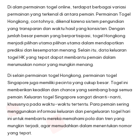
Di alam permainan togel online, terdapat berbagai variasi
permainan yang terkenal di antara pemain. Permainan Togel
Hongkong, contohnya, dikenal karena sistem pengundian
yang transparan dan waktu hasil yang konsisten. Dengan
jumlah besar pemain yang berpartisipasi, togel Hongkong
menjadi pilihan utama pilihan utama dalam mendapatkan
prediksi dan kesempatan menang. Selain itu, data keluaran
togel HK yang tepat dapat membantu pemain dalam
merumuskan nomor yang mungkin menang.
Di selain permainan togel Hongkong, permainan togel
Singapore juga memiliki pecinta yang cukup besar. Togel ini
memberikan keadilan dan chance yang seimbang bagi semua
pemain. Keluaran togel Singapore sangat dinanti-nanti,
khususnya pada waktu-waktu tertentu. Para pemain sering
menggunakan informasi keluaran dan pengeluaran togel hari
ini untuk membantu mereka memahami pola dan tren yang
mungkin terjadi, agar memudahkan dalam menentukan nomor
yang tepat.