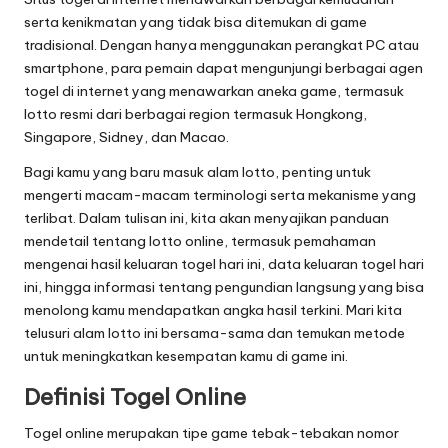
serta kenikmatan yang tidak bisa ditemukan di game
tradisional. Dengan hanya menggunakan perangkat PC atau
smartphone, para pemain dapat mengunjungi berbagai agen
togel di internet yang menawarkan aneka game, termasuk
lotto resmi dari berbagai region termasuk Hongkong,
Singapore, Sidney, dan Macao.
Bagi kamu yang baru masuk alam lotto, penting untuk
mengerti macam-macam terminologi serta mekanisme yang
terlibat. Dalam tulisan ini, kita akan menyajikan panduan
mendetail tentang lotto online, termasuk pemahaman
mengenai hasil keluaran togel hari ini, data keluaran togel hari
ini, hingga informasi tentang pengundian langsung yang bisa
menolong kamu mendapatkan angka hasil terkini. Mari kita
telusuri alam lotto ini bersama-sama dan temukan metode
untuk meningkatkan kesempatan kamu di game ini.
Definisi Togel Online
Togel online merupakan tipe game tebak-tebakan nomor