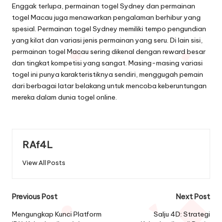
Enggak terlupa, permainan togel Sydney dan permainan
togel Macau juga menawarkan pengalaman berhibur yang
spesial. Permainan togel Sydney memiliki tempo pengundian
yang kilat dan variasi jenis permainan yang seru. Di lain sisi,
permainan togel Macau sering dikenal dengan reward besar
dan tingkat kompetisi yang sangat. Masing-masing variasi
togel ini punya karakteristiknya sendiri, menggugah pemain
dari berbagai latar belakang untuk mencoba keberuntungan
mereka dalam dunia togel online.
RAf4L
View All Posts
Post
Previous Post
Next Post
navigation
Mengungkap Kunci Platform
Salju 4D: Strategi