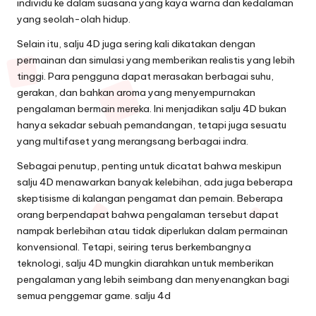
individu ke dalam suasana yang kaya warna dan kedalaman
yang seolah-olah hidup.
Selain itu, salju 4D juga sering kali dikatakan dengan
permainan dan simulasi yang memberikan realistis yang lebih
tinggi. Para pengguna dapat merasakan berbagai suhu,
gerakan, dan bahkan aroma yang menyempurnakan
pengalaman bermain mereka. Ini menjadikan salju 4D bukan
hanya sekadar sebuah pemandangan, tetapi juga sesuatu
yang multifaset yang merangsang berbagai indra.
Sebagai penutup, penting untuk dicatat bahwa meskipun
salju 4D menawarkan banyak kelebihan, ada juga beberapa
skeptisisme di kalangan pengamat dan pemain. Beberapa
orang berpendapat bahwa pengalaman tersebut dapat
nampak berlebihan atau tidak diperlukan dalam permainan
konvensional. Tetapi, seiring terus berkembangnya
teknologi, salju 4D mungkin diarahkan untuk memberikan
pengalaman yang lebih seimbang dan menyenangkan bagi
semua penggemar game.
salju 4d