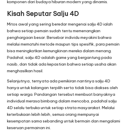
komponen dari budaya hiburan modern yang dinamis.
Kisah Seputar Salju 4D
Mitos awal yang sering beredar mengenai salju 4D ialah
bahwa setiap pemain sudah tentu memenangkan
penghargaan besar. Bersebar individu meyakini bahwa
melalui mematuhi metode maupun tips spesifik, para pemain
bisa meningkatkan kemungkinan mereka dalam menang.
Padahal, salju 4D adalah game yang bergantung pada
nasib, dan tidak ada kepastian bahwa setiap usaha akan
menghasilkan hasil.
Selanjutnya, ternyata ada pemikiran nantinya salju 4D
hanya untuk kalangan terpilih serta tidak bisa diakses oleh
setiap warga. Pandangan tersebut membuat banyaknya
individual merasa bimbang dalam mencoba, padahal salju
4D selalu terbuka untuk setiap strata masyarakat. Melalui
keterbukaan lebih lebih, semua orang mempunyai
kesempatan sama sebanding untuk bermain dan mengalami
keseruan permainan ini.