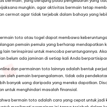
tas bermain, yang berujung pada pengeluaran yang tid
jaksana mungkin, agar aktivitas bermain tetap membah
n cermat agar tidak terjebak dalam bahaya yang lebi
rmain toto atau togel dapat membawa keberuntungan 
alangan pemain pemula yang berharap mendapatkan keun
g lain terinspirasi untuk mencoba peruntungannya. Aka
 belum ada jaminan di setiap kali Anda berpartisipas
online dan permainan toto lainnya adalah bentuk perj
akan oleh pemain berpengalaman, tidak ada pendekat
bih banyak uang daripada yang mereka dapatkan. Dis
 untuk menghindari masalah finansial.
a bermain toto adalah cara yang cepat untuk jadi kaya