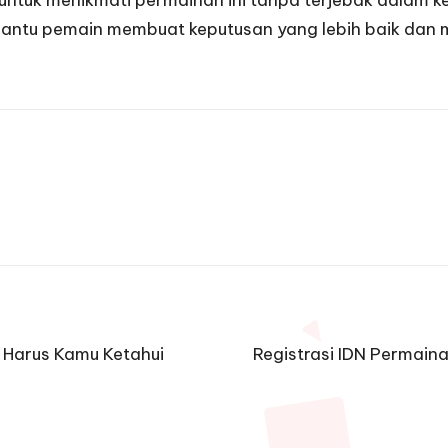
untuk menikmati permainan ini tanpa terjebak dalam
antu pemain membuat keputusan yang lebih baik dan m
g Harus Kamu Ketahui
Registrasi IDN Permain