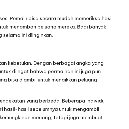
es. Pemain bisa secara mudah memeriksa hasil
 untuk menambah peluang mereka. Bagi banyak
selama ini diinginkan.
akan kebetulan. Dengan berbagai angka yang
ntuk diingat bahwa permainan ini juga pun
ng bisa diambil untuk menaikkan peluang
 pendekatan yang berbeda. Beberapa individu
 hasil-hasil sebelumnya untuk mengambil
 kemungkinan menang, tetapi juga membuat