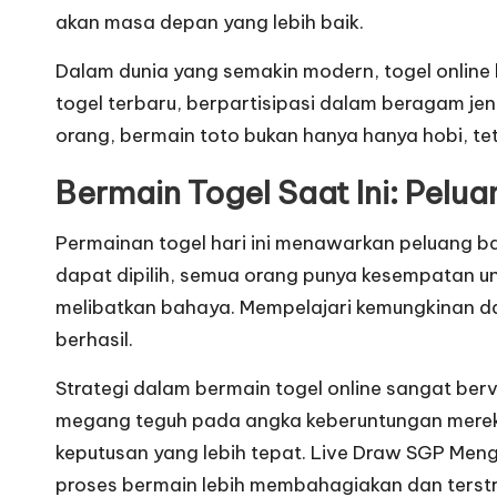
akan masa depan yang lebih baik.
Dalam dunia yang semakin modern, togel onlin
togel terbaru, berpartisipasi dalam beragam j
orang, bermain toto bukan hanya hanya hobi, tet
Bermain Togel Saat Ini: Pelu
Permainan togel hari ini menawarkan peluang b
dapat dipilih, semua orang punya kesempatan u
melibatkan bahaya. Mempelajari kemungkinan da
berhasil.
Strategi dalam bermain togel online sangat ber
megang teguh pada angka keberuntungan mereka
keputusan yang lebih tepat.
Live Draw SGP
Mengg
proses bermain lebih membahagiakan dan terstr