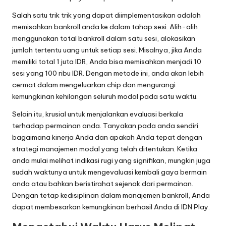
Salah satu trik trik yang dapat diimplementasikan adalah
memisahkan bankroll anda ke dalam tahap sesi. Alih-alih
menggunakan total bankroll dalam satu sesi, alokasikan
jumlah tertentu uang untuk setiap sesi. Misalnya, jika Anda
memiliki total 1 juta IDR, Anda bisa memisahkan menjadi 10
sesi yang 100 ribu IDR. Dengan metode ini, anda akan lebih
cermat dalam mengeluarkan chip dan mengurangi
kemungkinan kehilangan seluruh modal pada satu waktu.
Selain itu, krusial untuk menjalankan evaluasi berkala
terhadap permainan anda. Tanyakan pada anda sendiri
bagaimana kinerja Anda dan apakah Anda tepat dengan
strategi manajemen modal yang telah ditentukan. Ketika
anda mulai melihat indikasi rugi yang signifikan, mungkin juga
sudah waktunya untuk mengevaluasi kembali gaya bermain
anda atau bahkan beristirahat sejenak dari permainan.
Dengan tetap kedisiplinan dalam manajemen bankroll, Anda
dapat membesarkan kemungkinan berhasil Anda di IDN Play.