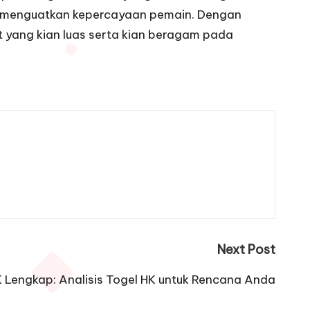
i, menguatkan kepercayaan pemain. Dengan
t yang kian luas serta kian beragam pada
Next Post
 Lengkap: Analisis Togel HK untuk Rencana Anda