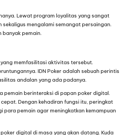
unanya. Lewat program loyalitas yang sangat
h sekaligus mengalami semangat persaingan.
eh banyak pemain.
yang memfasilitasi aktivitas tersebut.
runtungannya. IDN Poker adalah sebuah perintis
asilitas andalan yang ada padanya.
pemain berinteraksi di papan poker digital.
cepat. Dengan kehadiran fungsi itu, peringkat
bagi para pemain agar meningkatkan kemampuan
m poker digital di masa yang akan datang. Kuda