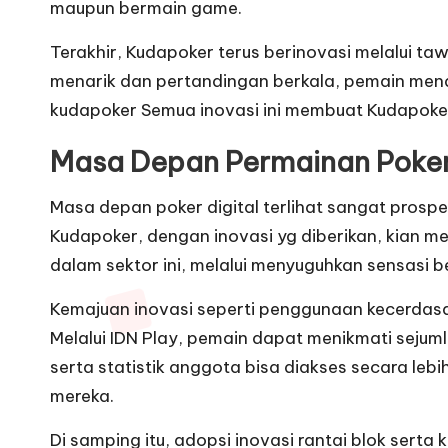
maupun bermain game.
Terakhir, Kudapoker terus berinovasi melalui t
menarik dan pertandingan berkala, pemain men
kudapoker
Semua inovasi ini membuat Kudapoker 
Masa Depan Permainan Poker 
Masa depan poker digital terlihat sangat prospek
Kudapoker, dengan inovasi yg diberikan, kian 
dalam sektor ini, melalui menyuguhkan sensasi 
Kemajuan inovasi seperti penggunaan kecerdasan
Melalui IDN Play, pemain dapat menikmati sejum
serta statistik anggota bisa diakses secara l
mereka.
Di samping itu, adopsi inovasi rantai blok sert