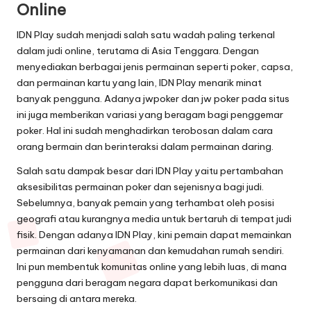
Online
IDN Play sudah menjadi salah satu wadah paling terkenal
dalam judi online, terutama di Asia Tenggara. Dengan
menyediakan berbagai jenis permainan seperti poker, capsa,
dan permainan kartu yang lain, IDN Play menarik minat
banyak pengguna. Adanya jwpoker dan jw poker pada situs
ini juga memberikan variasi yang beragam bagi penggemar
poker. Hal ini sudah menghadirkan terobosan dalam cara
orang bermain dan berinteraksi dalam permainan daring.
Salah satu dampak besar dari IDN Play yaitu pertambahan
aksesibilitas permainan poker dan sejenisnya bagi judi.
Sebelumnya, banyak pemain yang terhambat oleh posisi
geografi atau kurangnya media untuk bertaruh di tempat judi
fisik. Dengan adanya IDN Play, kini pemain dapat memainkan
permainan dari kenyamanan dan kemudahan rumah sendiri.
Ini pun membentuk komunitas online yang lebih luas, di mana
pengguna dari beragam negara dapat berkomunikasi dan
bersaing di antara mereka.