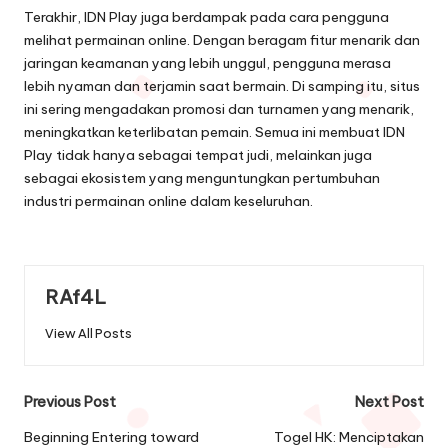
Terakhir, IDN Play juga berdampak pada cara pengguna
melihat permainan online. Dengan beragam fitur menarik dan
jaringan keamanan yang lebih unggul, pengguna merasa
lebih nyaman dan terjamin saat bermain. Di samping itu, situs
ini sering mengadakan promosi dan turnamen yang menarik,
meningkatkan keterlibatan pemain. Semua ini membuat IDN
Play tidak hanya sebagai tempat judi, melainkan juga
sebagai ekosistem yang menguntungkan pertumbuhan
industri permainan online dalam keseluruhan.
RAf4L
View All Posts
Post
Previous Post
Next Post
navigation
Beginning Entering toward
Togel HK: Menciptakan