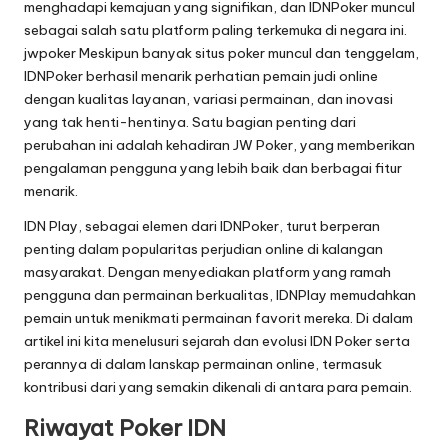
menghadapi kemajuan yang signifikan, dan IDNPoker muncul
sebagai salah satu platform paling terkemuka di negara ini.
jwpoker
Meskipun banyak situs poker muncul dan tenggelam,
IDNPoker berhasil menarik perhatian pemain judi online
dengan kualitas layanan, variasi permainan, dan inovasi
yang tak henti-hentinya. Satu bagian penting dari
perubahan ini adalah kehadiran JW Poker, yang memberikan
pengalaman pengguna yang lebih baik dan berbagai fitur
menarik.
IDN Play, sebagai elemen dari IDNPoker, turut berperan
penting dalam popularitas perjudian online di kalangan
masyarakat. Dengan menyediakan platform yang ramah
pengguna dan permainan berkualitas, IDNPlay memudahkan
pemain untuk menikmati permainan favorit mereka. Di dalam
artikel ini kita menelusuri sejarah dan evolusi IDN Poker serta
perannya di dalam lanskap permainan online, termasuk
kontribusi dari yang semakin dikenali di antara para pemain.
Riwayat Poker IDN