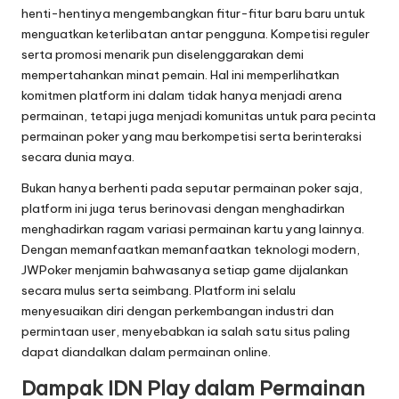
henti-hentinya mengembangkan fitur-fitur baru baru untuk
menguatkan keterlibatan antar pengguna. Kompetisi reguler
serta promosi menarik pun diselenggarakan demi
mempertahankan minat pemain. Hal ini memperlihatkan
komitmen platform ini dalam tidak hanya menjadi arena
permainan, tetapi juga menjadi komunitas untuk para pecinta
permainan poker yang mau berkompetisi serta berinteraksi
secara dunia maya.
Bukan hanya berhenti pada seputar permainan poker saja,
platform ini juga terus berinovasi dengan menghadirkan
menghadirkan ragam variasi permainan kartu yang lainnya.
Dengan memanfaatkan memanfaatkan teknologi modern,
JWPoker menjamin bahwasanya setiap game dijalankan
secara mulus serta seimbang. Platform ini selalu
menyesuaikan diri dengan perkembangan industri dan
permintaan user, menyebabkan ia salah satu situs paling
dapat diandalkan dalam permainan online.
Dampak IDN Play dalam Permainan