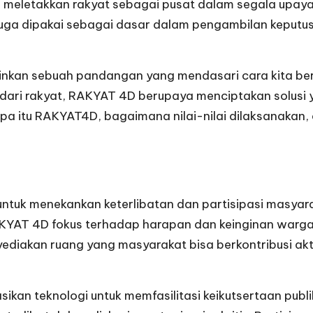
eletakkan rakyat sebagai pusat dalam segala upaya p
 juga dipakai sebagai dasar dalam pengambilan keput
kan sebuah pandangan yang mendasari cara kita berin
dari rakyat, RAKYAT 4D berupaya menciptakan solusi y
m apa itu RAKYAT4D, bagaimana nilai-nilai dilaksanaka
ntuk menekankan keterlibatan dan partisipasi masya
 RAKYAT 4D fokus terhadap harapan dan keinginan warga
enyediakan ruang yang masyarakat bisa berkontribusi 
n teknologi untuk memfasilitasi keikutsertaan publik.