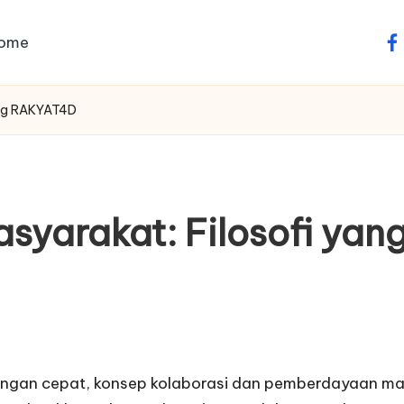
ome
fa
kang RAKYAT4D
asyarakat: Filosofi yan
ngan cepat, konsep kolaborasi dan pemberdayaan masya