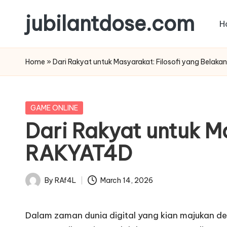
jubilantdose.com
H
Skip
to
content
Home
»
Dari Rakyat untuk Masyarakat: Filosofi yang Bela
Posted
GAME ONLINE
in
Dari Rakyat untuk M
RAKYAT4D
By
RAf4L
March 14, 2026
Posted
by
Dalam zaman dunia digital yang kian majukan de