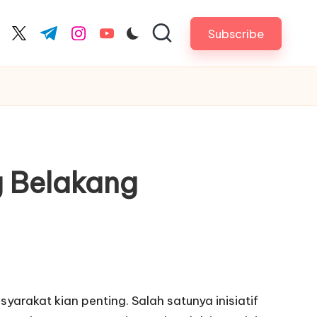
Subscribe
cebook.com
twitter.com
t.me
instagram.com
youtube.com
g Belakang
rakat kian penting. Salah satunya inisiatif