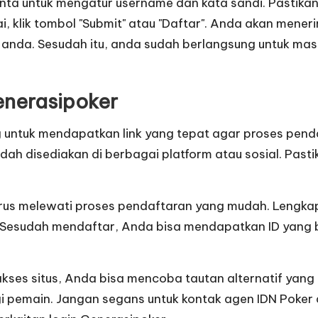
inta untuk mengatur username dan kata sandi. Pastik
 klik tombol "Submit" atau "Daftar". Anda akan menerim
 anda. Sesudah itu, anda sudah berlangsung untuk mas
enerasipoker
 untuk mendapatkan link yang tepat agar proses pend
udah disediakan di berbagai platform atau sosial. Past
rus melewati proses pendaftaran yang mudah. Lengkap
lp. Sesudah mendaftar, Anda bisa mendapatkan ID yang b
s situs, Anda bisa mencoba tautan alternatif yang ad
i pemain. Jangan segans untuk kontak agen IDN Poker 