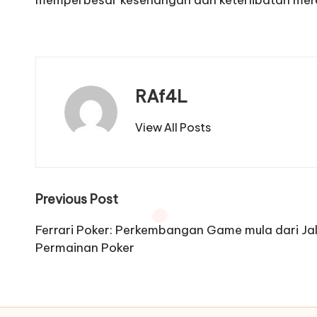
memperbesar kesenangan dan keterlibatan mere
RAf4L
View All Posts
Post
Previous Post
navigation
Ferrari Poker: Perkembangan Game mula dari Ja
Permainan Poker