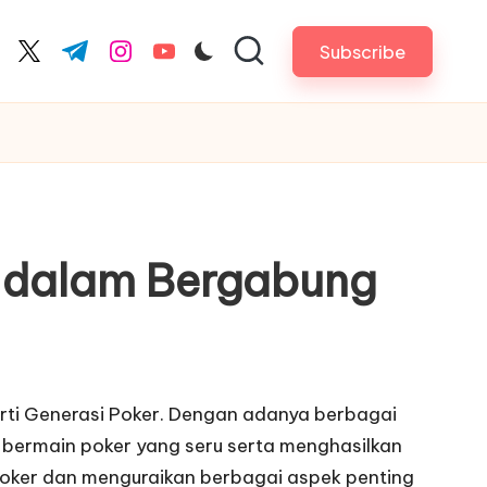
Subscribe
cebook.com
twitter.com
t.me
instagram.com
youtube.com
a dalam Bergabung
erti Generasi Poker. Dengan adanya berbagai
bermain poker yang seru serta menghasilkan
Poker dan menguraikan berbagai aspek penting