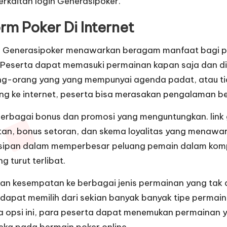
erkaitan login Generasipoker.
rm Poker Di Internet
cam Generasipoker menawarkan beragam manfaat bagi
Peserta dapat memasuki permainan kapan saja dan di 
ang-orang yang yang mempunyai agenda padat, atau t
 ke internet, peserta bisa merasakan pengalaman be
an berbagai bonus dan promosi yang menguntungkan.
lin
n, bonus setoran, dan skema loyalitas yang menawarka
ipan dalam memperbesar peluang pemain dalam kompeti
 turut terlibat.
kan kesempatan ke berbagai jenis permainan yang tak a
n dapat memilih dari sekian banyak banyak tipe permai
opsi ini, para peserta dapat menemukan permainan yan