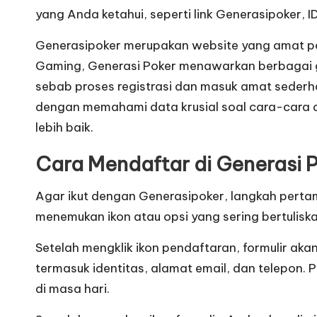
yang Anda ketahui, seperti link Generasipoker, ID
Generasipoker merupakan website yang amat pop
Gaming, Generasi Poker menawarkan berbagai 
sebab proses registrasi dan masuk amat sederh
dengan memahami data krusial soal cara-cara d
lebih baik.
Cara Mendaftar di Generasi 
Agar ikut dengan Generasipoker, langkah pertam
menemukan ikon atau opsi yang sering bertulisk
Setelah mengklik ikon pendaftaran, formulir aka
termasuk identitas, alamat email, dan telepon. 
di masa hari.