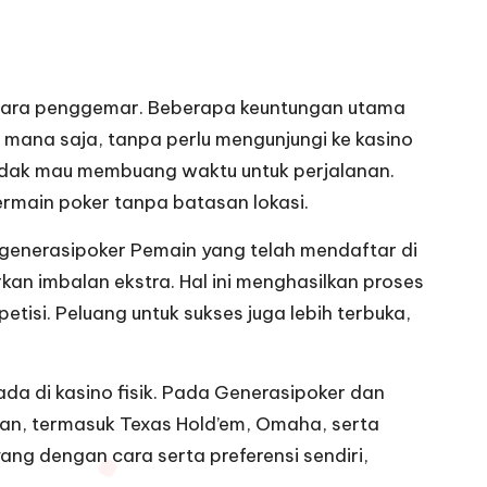
 para penggemar. Beberapa keuntungan utama
mana saja, tanpa perlu mengunjungi ke kasino
idak mau membuang waktu untuk perjalanan.
rmain poker tanpa batasan lokasi.
k generasipoker
Pemain yang telah mendaftar di
n imbalan ekstra. Hal ini menghasilkan proses
si. Peluang untuk sukses juga lebih terbuka,
da di kasino fisik. Pada Generasipoker dan
nan, termasuk Texas Hold’em, Omaha, serta
g dengan cara serta preferensi sendiri,