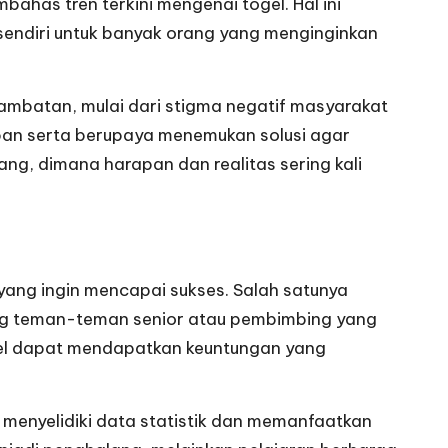
ahas tren terkini mengenai togel. Hal ini
sendiri untuk banyak orang yang menginginkan
hambatan, mulai dari stigma negatif masyarakat
apan serta berupaya menemukan solusi agar
ang, dimana harapan dan realitas sering kali
 yang ingin mencapai sukses. Salah satunya
 teman-teman senior atau pembimbing yang
gel dapat mendapatkan keuntungan yang
 menyelidiki data statistik dan memanfaatkan