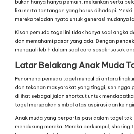
bukan hanya hanya pemain, melainkan serta pel
liku serta tantangan yang harus dihadapi. Mesk
mereka teladan nyata untuk generasi mudanya la
Kisah pemuda togel ini tidak hanya soal angka
dan memahami pasar yang ada. Dengan pendekata
menggali lebih dalam soal cara sosok-sosok ana
Latar Belakang Anak Muda T
Fenomena pemuda togel muncul di antara lingkun
dan tekanan masyarakat yang tinggi, sehingga 
dilihat sebagai jalan shortcut untuk mendapat
togel merupakan simbol atas aspirasi dan kein
Anak muda yang berpartisipasi dalam togel tak 
mendukung mereka. Mereka berkumpul, sharing ta