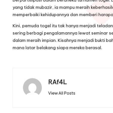
berpartisipasi dalam beraneka turnamen togel.
yang tidak mubazir, ia mampu meraih keberhasil
memperbaiki kehidupannya dan memberi harapan 
Kini, pemuda togel itu tak hanya menjadi telada
sering berbagi pengalamannya lewat seminar ser
dalam meraih impian. Kisahnya menjadi bukti ba
mana latar belakang siapa mereka berasal.
RAf4L
View All Posts