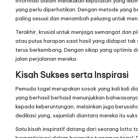
informasi dalam melakukan keputusan yang lebi
yang perlu diperhatikan. Dengan metode yang be
paling sesuai dan menambah peluang untuk men
Terakhir, krusial untuk menjaga semangat dan p
atau putus harapan saat hasil yang didapat tak
terus berkembang. Dengan sikap yang optimis d
jalan perjalanan mereka.
Kisah Sukses serta Inspirasi
Pemuda togel merupakan sosok yang kali kali di
yang berhasil berhasil menunjukkan bahwasanya 
kepada keberuntungan, melainkan juga berusah
dedikasi yang, sejumlah diantara mereka itu suk
Satu kisah inspiratif datang dari seorang lotto