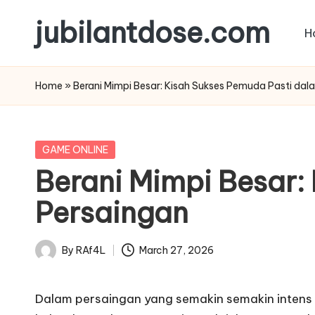
jubilantdose.com
H
Skip
to
content
Home
»
Berani Mimpi Besar: Kisah Sukses Pemuda Pasti da
Posted
GAME ONLINE
in
Berani Mimpi Besar:
Persaingan
By
RAf4L
March 27, 2026
Posted
by
Dalam persaingan yang semakin semakin intens du