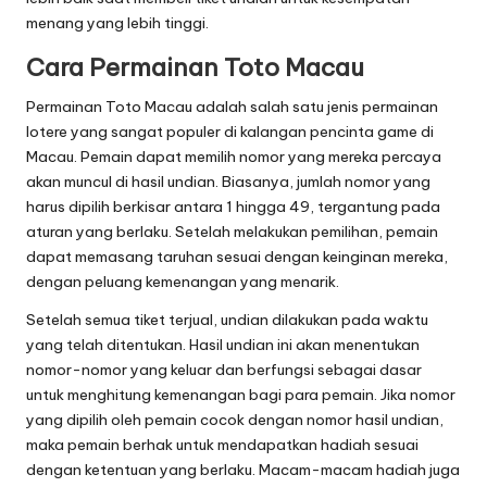
menang yang lebih tinggi.
Cara Permainan Toto Macau
Permainan Toto Macau adalah salah satu jenis permainan
lotere yang sangat populer di kalangan pencinta game di
Macau. Pemain dapat memilih nomor yang mereka percaya
akan muncul di hasil undian. Biasanya, jumlah nomor yang
harus dipilih berkisar antara 1 hingga 49, tergantung pada
aturan yang berlaku. Setelah melakukan pemilihan, pemain
dapat memasang taruhan sesuai dengan keinginan mereka,
dengan peluang kemenangan yang menarik.
Setelah semua tiket terjual, undian dilakukan pada waktu
yang telah ditentukan. Hasil undian ini akan menentukan
nomor-nomor yang keluar dan berfungsi sebagai dasar
untuk menghitung kemenangan bagi para pemain. Jika nomor
yang dipilih oleh pemain cocok dengan nomor hasil undian,
maka pemain berhak untuk mendapatkan hadiah sesuai
dengan ketentuan yang berlaku. Macam-macam hadiah juga