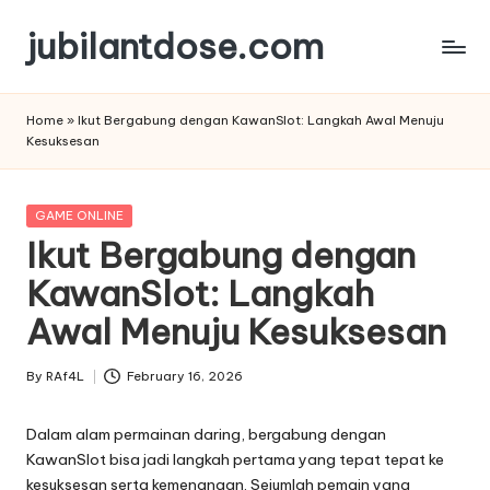
jubilantdose.com
Skip
to
content
Home
»
Ikut Bergabung dengan KawanSlot: Langkah Awal Menuju
Kesuksesan
Posted
GAME ONLINE
in
Ikut Bergabung dengan
KawanSlot: Langkah
Awal Menuju Kesuksesan
By
RAf4L
February 16, 2026
Posted
by
Dalam alam permainan daring, bergabung dengan
KawanSlot bisa jadi langkah pertama yang tepat tepat ke
kesuksesan serta kemenangan. Sejumlah pemain yang