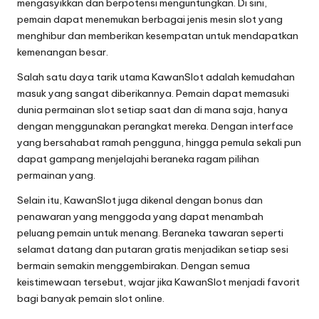
mengasyikkan dan berpotensi menguntungkan. Di sini,
pemain dapat menemukan berbagai jenis mesin slot yang
menghibur dan memberikan kesempatan untuk mendapatkan
kemenangan besar.
Salah satu daya tarik utama KawanSlot adalah kemudahan
masuk yang sangat diberikannya. Pemain dapat memasuki
dunia permainan slot setiap saat dan di mana saja, hanya
dengan menggunakan perangkat mereka. Dengan interface
yang bersahabat ramah pengguna, hingga pemula sekali pun
dapat gampang menjelajahi beraneka ragam pilihan
permainan yang.
Selain itu, KawanSlot juga dikenal dengan bonus dan
penawaran yang menggoda yang dapat menambah
peluang pemain untuk menang. Beraneka tawaran seperti
selamat datang dan putaran gratis menjadikan setiap sesi
bermain semakin menggembirakan. Dengan semua
keistimewaan tersebut, wajar jika KawanSlot menjadi favorit
bagi banyak pemain slot online.