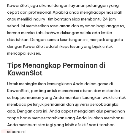
KawanSlot juga dikenal dengan layanan pelanggan yang
cepat dan profesional. Apabila anda menghadapi masalah
atau memiliki inquiry, tim bantuan siap membantu 24 jam
sehari. Ini memberikan rasa aman dan nyaman bagi anggota,
karena mereka tahu bahwa dukungan selalu ada ketika
dibutuhkan. Dengan semua keuntungan ini, menjadi anggota
dengan KawanSlot adalah keputusan yang bijak untuk
mencapai sukses.
Tips Menangkap Permainan di
KawanSlot
Untuk meningkatkan kemungkinan Anda dalam game di
KawanSlot, penting untuk memahami aturan dan mekanika
setiap permainan yang Anda mainkan. Luangkan waktu untuk
membaca petunjuk permainan dan uji versi percobaan jika
ada. Dengan cara ini, Anda dapat mengalami alur permainan
tanpa harus mempertaruhkan uang Anda. Ini akan membantu
Anda membuat strategi yang lebih efektif saat taruhan
secara riil.