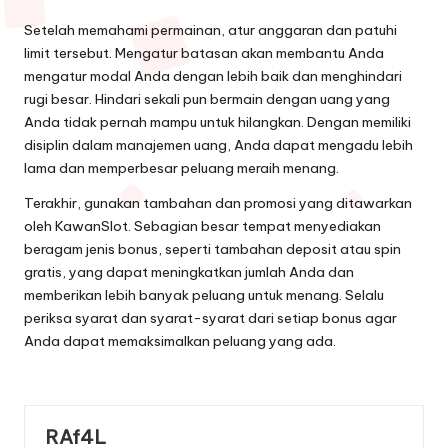
Setelah memahami permainan, atur anggaran dan patuhi
limit tersebut. Mengatur batasan akan membantu Anda
mengatur modal Anda dengan lebih baik dan menghindari
rugi besar. Hindari sekali pun bermain dengan uang yang
Anda tidak pernah mampu untuk hilangkan. Dengan memiliki
disiplin dalam manajemen uang, Anda dapat mengadu lebih
lama dan memperbesar peluang meraih menang.
Terakhir, gunakan tambahan dan promosi yang ditawarkan
oleh KawanSlot. Sebagian besar tempat menyediakan
beragam jenis bonus, seperti tambahan deposit atau spin
gratis, yang dapat meningkatkan jumlah Anda dan
memberikan lebih banyak peluang untuk menang. Selalu
periksa syarat dan syarat-syarat dari setiap bonus agar
Anda dapat memaksimalkan peluang yang ada.
RAf4L