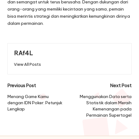
dan semangat untuk terus berusaha. Dengan dukungan dari
orang-orang yang memiliki kecintaan yang sama, pemain
bisa merintis strategi dan meningkatkan kemungkinan dirinya
dalam permainan.
RAf4L
View All Posts
Post
Previous Post
Next Post
navigation
Menang Game Kamu
Menggunakan Data serta
dengan IDN Poker: Petunjuk
Statistik dalam Meraih
Lengkap
Kemenangan pada
Permainan Supertogel