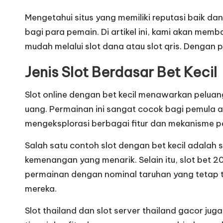
Mengetahui situs yang memiliki reputasi baik d
bagi para pemain. Di artikel ini, kami akan mem
mudah melalui slot dana atau slot qris. Dengan 
Jenis Slot Berdasar Bet Kecil
Slot online dengan bet kecil menawarkan pelua
uang. Permainan ini sangat cocok bagi pemula a
mengeksplorasi berbagai fitur dan mekanisme per
Salah satu contoh slot dengan bet kecil adala
kemenangan yang menarik. Selain itu, slot bet 
permainan dengan nominal taruhan yang tetap te
mereka.
Slot thailand dan slot server thailand gacor ju