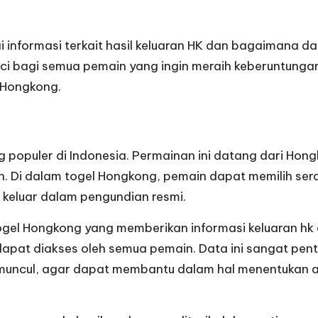
i informasi terkait hasil keluaran HK dan bagaimana d
i bagi semua pemain yang ingin meraih keberuntungan. M
 Hongkong.
g populer di Indonesia. Permainan ini datang dari Ho
. Di dalam togel Hongkong, pemain dapat memilih ser
keluar dalam pengundian resmi.
el Hongkong yang memberikan informasi keluaran hk d
apat diakses oleh semua pemain. Data ini sangat pent
 muncul, agar dapat membantu dalam hal menentukan an