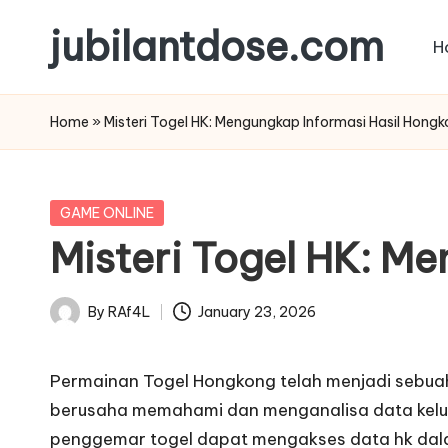
jubilantdose.com
H
Skip
to
content
Home
»
Misteri Togel HK: Mengungkap Informasi Hasil Hong
Posted
GAME ONLINE
in
Misteri Togel HK: M
By
RAf4L
January 23, 2026
Posted
by
Permainan Togel Hongkong telah menjadi sebuah
berusaha memahami dan menganalisa data kelu
penggemar togel dapat mengakses data hk dal