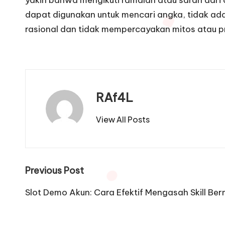
yakin bahwa mengikuti ramalan atau saran dar
dapat digunakan untuk mencari angka, tidak ada 
rasional dan tidak mempercayakan mitos atau pr
RAf4L
View All Posts
Post
Previous Post
navigation
Slot Demo Akun: Cara Efektif Mengasah Skill Be