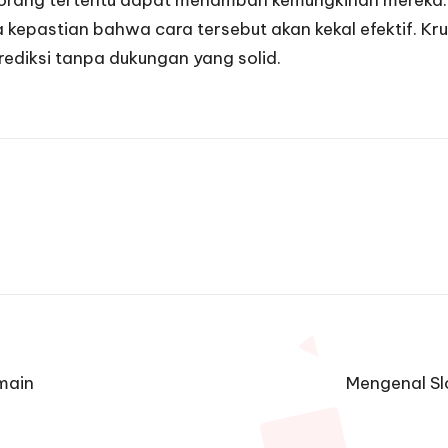
i orang tertentu dapat menambah kemungkinan mereka
kepastian bahwa cara tersebut akan kekal efektif. Kru
ediksi tanpa dukungan yang solid.
rmain
Mengenal Sl