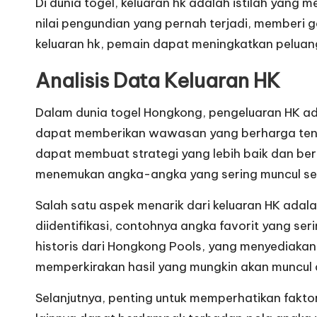
Di dunia togel, keluaran hk adalah istilah yang
nilai pengundian yang pernah terjadi, memberi 
keluaran hk, pemain dapat meningkatkan pelua
Analisis Data Keluaran HK
Dalam dunia togel Hongkong, pengeluaran HK ada
dapat memberikan wawasan yang berharga tentan
dapat membuat strategi yang lebih baik dan be
menemukan angka-angka yang sering muncul ser
Salah satu aspek menarik dari keluaran HK adal
diidentifikasi, contohnya angka favorit yang se
historis dari Hongkong Pools, yang menyediakan
memperkirakan hasil yang mungkin akan muncul 
Selanjutnya, penting untuk memperhatikan fakt