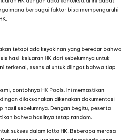
luaran HK dengan data kontekstual ini dapat
gaimana berbagai faktor bisa mempengaruhi
HK.
akan tetapi ada keyakinan yang beredar bahwa
sis hasil keluaran HK dari sebelumnya untuk
 terkenal, esensial untuk diingat bahwa tiap
smi, contohnya HK Pools. Ini memastikan
tandingan dilaksanakan dikenakan dokumentasi
p hasil sebelumnya. Dengan begitu, peserta
tikan bahwa hasilnya tetap random.
untuk sukses dalam lotto HK. Beberapa merasa