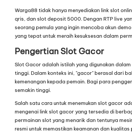
Warga88 tidak hanya menyediakan link slot onlin
qris, dan slot deposit 5000. Dengan RTP live
seorang pemula yang ingin mencoba akun demo s
yang tepat untuk meraih kesuksesan dalam per
Pengertian Slot Gacor
Slot Gacor adalah istilah yang digunakan dalam
tinggi. Dalam konteks ini, "gacor" berasal dari 
kemenangan kepada pemain. Bagi para penggemar
semakin tinggi.
Salah satu cara untuk menemukan slot gacor adal
mengenai link slot gacor yang tersedia di berbag
permainan slot yang menarik dan tentunya mesi
resmi untuk memastikan keamanan dan kualitas