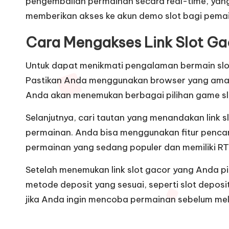
pengembalian permainan secara real-time, yang 
memberikan akses ke akun demo slot bagi pemai
Cara Mengakses Link Slot Ga
Untuk dapat menikmati pengalaman bermain slot
Pastikan Anda menggunakan browser yang aman d
Anda akan menemukan berbagai pilihan game slot
Selanjutnya, cari tautan yang menandakan link s
permainan. Anda bisa menggunakan fitur pencari
permainan yang sedang populer dan memiliki RTP 
Setelah menemukan link slot gacor yang Anda pi
metode deposit yang sesuai, seperti slot depo
jika Anda ingin mencoba permainan sebelum mel