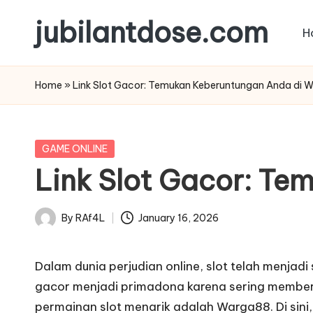
jubilantdose.com
H
Skip
to
content
Home
»
Link Slot Gacor: Temukan Keberuntungan Anda di 
Posted
GAME ONLINE
in
Link Slot Gacor: T
By
RAf4L
January 16, 2026
Posted
by
Dalam dunia perjudian online, slot telah menjadi
gacor menjadi primadona karena sering membe
permainan slot menarik adalah Warga88. Di sin