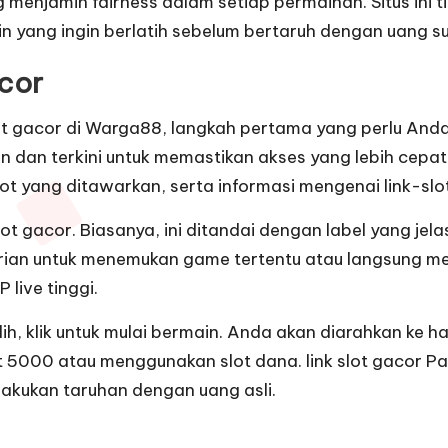
menjamin fairness dalam setiap permainan. Situs ini 
n yang ingin berlatih sebelum bertaruh dengan uang s
cor
 gacor di Warga88, langkah pertama yang perlu Anda 
an terkini untuk memastikan akses yang lebih cepat d
 yang ditawarkan, serta informasi mengenai link-slot
lot gacor. Biasanya, ini ditandai dengan label yang j
an untuk menemukan game tertentu atau langsung menj
live tinggi.
lih, klik untuk mulai bermain. Anda akan diarahkan ke
sit 5000 atau menggunakan slot dana.
link slot gacor
Pa
akukan taruhan dengan uang asli.