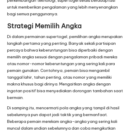
perkembangan teknologi, supertogel selalu beradaptasi
untuk memberikan pengalaman yang lebih menyenangkan
bagi semua penggunanya.
Strategi Memilih Angka
Di dalam permainan supertogel, pemilihan angka merupakan
langkah pertama yang penting. Banyak sekali partisipan
percaya bahwa keberuntungan bisa diperbaiki dengan
memilih angka sesuai dengan pengalaman pribadi mereka
atau nomor-nomor keberuntungan yang sering kali para
pemain gunakan. Contohnya, pemain bisa mengambil
tanggal lahir, tahun penting, atau nomor yang memiliki
makna khusus bagi dirinya. Mengaitkan angka dengan
ingatan positif bisa menyediakan dorongan tambahan saat
bermain.
Di samping itu, mencermati pola angka yang tampil di hasil
sebelumnya pun dapat jadi taktik yang bermanfaat.
Beberapa pemain merekam angka-angka yang sering kali
muncul dalam undian sebelumnya dan coba mengikutkan