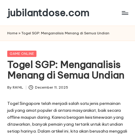
jubilantdose.com
Skip
to
content
Home
»
Togel SGP: Menganalisis Menang di Semua Undian
Posted
GAME ONLINE
in
Togel SGP: Menganalisis
Menang di Semua Undian
By
RAf4L
December 11, 2025
Posted
by
Togel Singapore telah menjadi salah satu jenis permainan
judi yang amat populer di antara masyarakat, baik secara
offline maupun daring. Karena beragam keistimewaan yang
ditawarkan, banyak pemain yang tertarik untuk ikut undian
setiap harinya. Dalam artikel ini, kita akan berusaha menggali