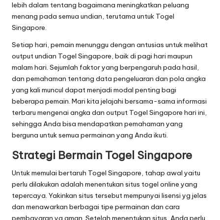
lebih dalam tentang bagaimana meningkatkan peluang
menang pada semua undian, terutama untuk Togel
Singapore.
Setiap hari, pemain menunggu dengan antusias untuk melihat
output undian Togel Singapore, baik di pagi hari maupun
malam hari. Sejumlah faktor yang berpengaruh pada hasil,
dan pemahaman tentang data pengeluaran dan pola angka
yang kali muncul dapat menjadi modal penting bagi
beberapa pemain. Mari kita jelajahi bersama-sama informasi
terbaru mengenai angka dan output Togel Singapore hari ini,
sehingga Anda bisa mendapatkan pemahaman yang
berguna untuk semua permainan yang Anda ikuti.
Strategi Bermain Togel Singapore
Untuk memulai bertaruh Togel Singapore, tahap awal yaitu
perlu dilakukan adalah menentukan situs togel online yang
tepercaya. Yakinkan situs tersebut mempunyai lisensi yg jelas
dan menawarkan berbagai tipe permainan dan cara
pembayaran yg aman. Setelah menentukan situs, Anda perlu