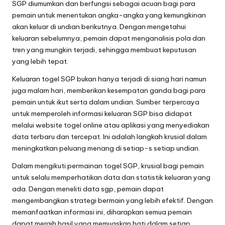
SGP diumumkan dan berfungsi sebagai acuan bagi para
pemain untuk menentukan angka-angka yang kemungkinan
akan keluar di undian berikutnya. Dengan mengetahui
keluaran sebelumnya, pemain dapat menganalisis pola dan
tren yang mungkin terjadi, sehingga membuat keputusan
yang lebih tepat.
Keluaran togel SGP bukan hanya terjadi di siang hari namun
juga malam hari, memberikan kesempatan ganda bagi para
pemain untuk ikut serta dalam undian. Sumber terpercaya
untuk memperoleh informasi keluaran SGP bisa didapat
melalui website togel online atau aplikasi yang menyediakan
data terbaru dan tercepat. Ini adalah langkah krusial dalam
meningkatkan peluang menang di setiap-s setiap undian.
Dalam mengikuti permainan togel SGP, krusial bagi pemain
untuk selalu memperhatikan data dan statistik keluaran yang
ada. Dengan meneliti data sgp, pemain dapat
mengembangkan strategi bermain yang lebih efektif. Dengan
memanfaatkan informasi ini, diharapkan semua pemain
dapat meraih hasil yang memuaskan hati dalam setiap