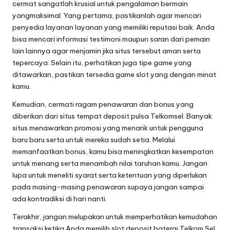
cermat sangatlah krusial untuk pengalaman bermain
yangmaksimal. Yang pertama, pastikanlah agar mencari
penyedia layanan layanan yang memiliki reputasi baik. Anda
bisa mencari informasi testimoni maupun saran dari pemain
lain lainnya agar menjamin jika situs tersebut aman serta
tepercaya. Selain itu, perhatikan juga tipe game yang
ditawarkan, pastikan tersedia game slot yang dengan minat
kamu.
Kemudian, cermati ragam penawaran dan bonus yang
diberikan dari situs tempat deposit pulsa Telkomsel. Banyak
situs menawarkan promosi yang menarik untuk pengguna
baru baru serta untuk mereka sudah setia. Melalui
memanfaatkan bonus, kamu bisa meningkatkan kesempatan
untuk menang serta menambah nilai taruhan kamu. Jangan
lupa untuk meneliti syarat serta ketentuan yang diperlukan
pada masing-masing penawaran supaya jangan sampai
ada kontradiksi di hari nanti.
Terakhir, jangan melupakan untuk memperhatikan kemudahan
transaksi ketika Anda memilih slot deposit baterai Telkom Sel.