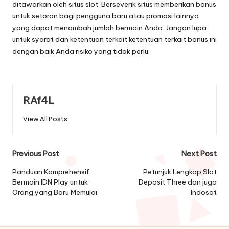
ditawarkan oleh situs slot. Berseverik situs memberikan bonus
untuk setoran bagi pengguna baru atau promosi lainnya
yang dapat menambah jumlah bermain Anda. Jangan lupa
untuk syarat dan ketentuan terkait ketentuan terkait bonus ini
dengan baik Anda risiko yang tidak perlu.
RAf4L
View All Posts
Post
Previous Post
Next Post
navigation
Panduan Komprehensif
Petunjuk Lengkap Slot
Bermain IDN Play untuk
Deposit Three dan juga
Orang yang Baru Memulai
Indosat