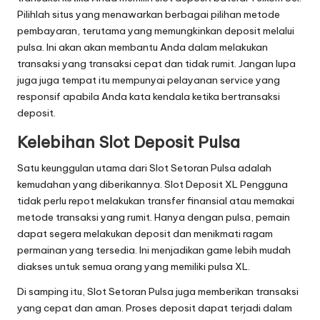
Pilihlah situs yang menawarkan berbagai pilihan metode
pembayaran, terutama yang memungkinkan deposit melalui
pulsa. Ini akan akan membantu Anda dalam melakukan
transaksi yang transaksi cepat dan tidak rumit. Jangan lupa
juga juga tempat itu mempunyai pelayanan service yang
responsif apabila Anda kata kendala ketika bertransaksi
deposit.
Kelebihan Slot Deposit Pulsa
Satu keunggulan utama dari Slot Setoran Pulsa adalah
kemudahan yang diberikannya.
Slot Deposit XL
Pengguna
tidak perlu repot melakukan transfer finansial atau memakai
metode transaksi yang rumit. Hanya dengan pulsa, pemain
dapat segera melakukan deposit dan menikmati ragam
permainan yang tersedia. Ini menjadikan game lebih mudah
diakses untuk semua orang yang memiliki pulsa XL.
Di samping itu, Slot Setoran Pulsa juga memberikan transaksi
yang cepat dan aman. Proses deposit dapat terjadi dalam