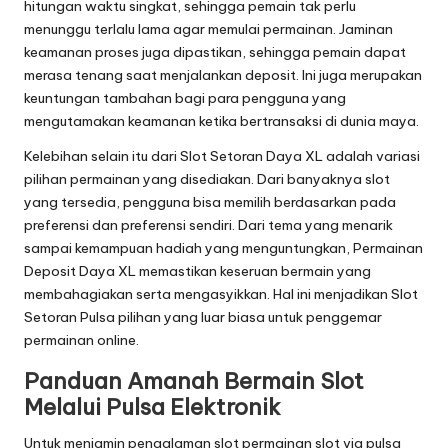
hitungan waktu singkat, sehingga pemain tak perlu
menunggu terlalu lama agar memulai permainan. Jaminan
keamanan proses juga dipastikan, sehingga pemain dapat
merasa tenang saat menjalankan deposit. Ini juga merupakan
keuntungan tambahan bagi para pengguna yang
mengutamakan keamanan ketika bertransaksi di dunia maya.
Kelebihan selain itu dari Slot Setoran Daya XL adalah variasi
pilihan permainan yang disediakan. Dari banyaknya slot
yang tersedia, pengguna bisa memilih berdasarkan pada
preferensi dan preferensi sendiri. Dari tema yang menarik
sampai kemampuan hadiah yang menguntungkan, Permainan
Deposit Daya XL memastikan keseruan bermain yang
membahagiakan serta mengasyikkan. Hal ini menjadikan Slot
Setoran Pulsa pilihan yang luar biasa untuk penggemar
permainan online.
Panduan Amanah Bermain Slot
Melalui Pulsa Elektronik
Untuk menjamin pengalaman slot permainan slot via pulsa