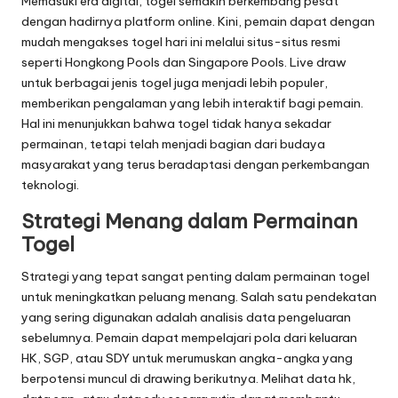
Memasuki era digital, togel semakin berkembang pesat
dengan hadirnya platform online. Kini, pemain dapat dengan
mudah mengakses togel hari ini melalui situs-situs resmi
seperti Hongkong Pools dan Singapore Pools. Live draw
untuk berbagai jenis togel juga menjadi lebih populer,
memberikan pengalaman yang lebih interaktif bagi pemain.
Hal ini menunjukkan bahwa togel tidak hanya sekadar
permainan, tetapi telah menjadi bagian dari budaya
masyarakat yang terus beradaptasi dengan perkembangan
teknologi.
Strategi Menang dalam Permainan
Togel
Strategi yang tepat sangat penting dalam permainan togel
untuk meningkatkan peluang menang. Salah satu pendekatan
yang sering digunakan adalah analisis data pengeluaran
sebelumnya. Pemain dapat mempelajari pola dari keluaran
HK, SGP, atau SDY untuk merumuskan angka-angka yang
berpotensi muncul di drawing berikutnya. Melihat data hk,