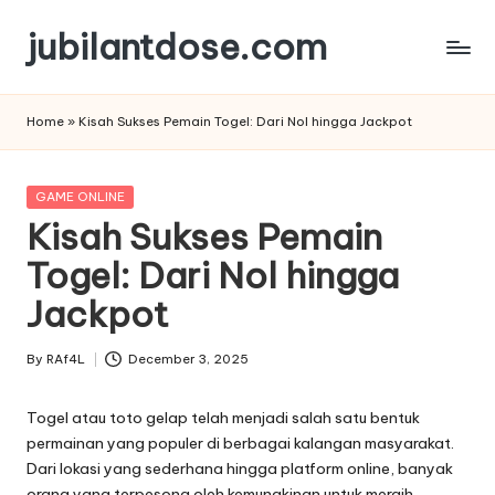
jubilantdose.com
Skip
to
content
Home
»
Kisah Sukses Pemain Togel: Dari Nol hingga Jackpot
Posted
GAME ONLINE
in
Kisah Sukses Pemain
Togel: Dari Nol hingga
Jackpot
By
RAf4L
December 3, 2025
Posted
by
Togel atau toto gelap telah menjadi salah satu bentuk
permainan yang populer di berbagai kalangan masyarakat.
Dari lokasi yang sederhana hingga platform online, banyak
orang yang terpesona oleh kemungkinan untuk meraih