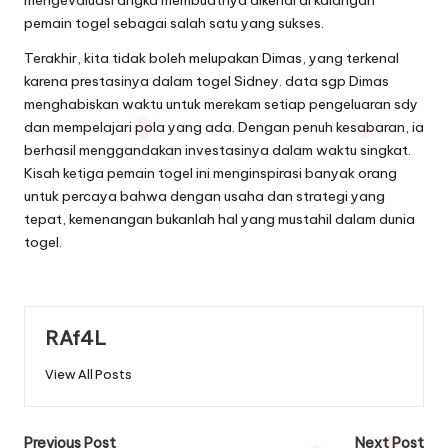
mengevaluasi angka membuatnya dikenal di kalangan
pemain togel sebagai salah satu yang sukses.
Terakhir, kita tidak boleh melupakan Dimas, yang terkenal
karena prestasinya dalam togel Sidney.
data sgp
Dimas
menghabiskan waktu untuk merekam setiap pengeluaran sdy
dan mempelajari pola yang ada. Dengan penuh kesabaran, ia
berhasil menggandakan investasinya dalam waktu singkat.
Kisah ketiga pemain togel ini menginspirasi banyak orang
untuk percaya bahwa dengan usaha dan strategi yang
tepat, kemenangan bukanlah hal yang mustahil dalam dunia
togel.
RAf4L
View All Posts
Post
Previous Post
Next Post