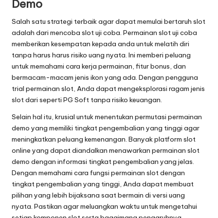
Demo
Salah satu strategi terbaik agar dapat memulai bertaruh slot
adalah dari mencoba slot uji coba. Permainan slot uji coba
memberikan kesempatan kepada anda untuk melatih diri
tanpa harus harus risiko uang nyata. Ini memberi peluang
untuk memahami cara kerja permainan, fitur bonus, dan
bermacam-macam jenis ikon yang ada. Dengan pengguna
trial permainan slot, Anda dapat mengeksplorasi ragam jenis
slot dari seperti PG Soft tanpa risiko keuangan.
Selain hal itu, krusial untuk menentukan permutasi permainan
demo yang memiliki tingkat pengembalian yang tinggi agar
meningkatkan peluang kemenangan. Banyak platform slot
online yang dapat diandalkan menawarkan permainan slot
demo dengan informasi tingkat pengembalian yang jelas.
Dengan memahami cara fungsi permainan slot dengan
tingkat pengembalian yang tinggi, Anda dapat membuat
pilihan yang lebih bijaksana saat bermain di versi uang
nyata. Pastikan agar meluangkan waktu untuk mengetahui
setiap komponen slot serta bagaimana pengaruhnya