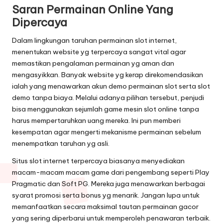
Saran Permainan Online Yang
Dipercaya
Dalam lingkungan taruhan permainan slot internet,
menentukan website yg terpercaya sangat vital agar
memastikan pengalaman permainan yg aman dan
mengasyikkan. Banyak website yg kerap direkomendasikan
ialah yang menawarkan akun demo permainan slot serta slot
demo tanpa biaya. Melalui adanya pilihan tersebut, penjudi
bisa menggunakan sejumlah game mesin slot online tanpa
harus mempertaruhkan uang mereka. Ini pun memberi
kesempatan agar mengerti mekanisme permainan sebelum
menempatkan taruhan yg asli.
Situs slot internet terpercaya biasanya menyediakan
macam-macam macam game dari pengembang seperti Play
Pragmatic dan Soft PG. Mereka juga menawarkan berbagai
syarat promosi serta bonus yg menarik. Jangan lupa untuk
memanfaatkan secara maksimal tautan permainan gacor
yang sering diperbarui untuk memperoleh penawaran terbaik.