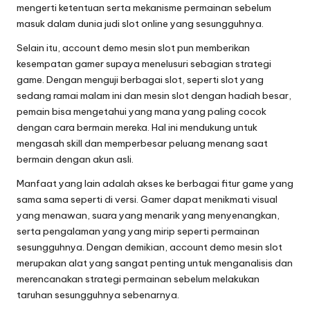
mengerti ketentuan serta mekanisme permainan sebelum
masuk dalam dunia judi slot online yang sesungguhnya.
Selain itu, account demo mesin slot pun memberikan
kesempatan gamer supaya menelusuri sebagian strategi
game. Dengan menguji berbagai slot, seperti slot yang
sedang ramai malam ini dan mesin slot dengan hadiah besar,
pemain bisa mengetahui yang mana yang paling cocok
dengan cara bermain mereka. Hal ini mendukung untuk
mengasah skill dan memperbesar peluang menang saat
bermain dengan akun asli.
Manfaat yang lain adalah akses ke berbagai fitur game yang
sama sama seperti di versi. Gamer dapat menikmati visual
yang menawan, suara yang menarik yang menyenangkan,
serta pengalaman yang yang mirip seperti permainan
sesungguhnya. Dengan demikian, account demo mesin slot
merupakan alat yang sangat penting untuk menganalisis dan
merencanakan strategi permainan sebelum melakukan
taruhan sesungguhnya sebenarnya.