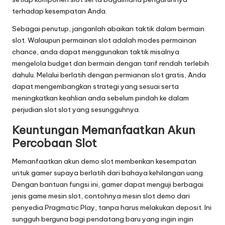
terhadap kesempatan Anda.
Sebagai penutup, janganlah abaikan taktik dalam bermain
slot. Walaupun permainan slot adalah modes permainan
chance, anda dapat menggunakan taktik misalnya
mengelola budget dan bermain dengan tarif rendah terlebih
dahulu. Melalui berlatih dengan permianan slot gratis, Anda
dapat mengembangkan strategi yang sesuai serta
meningkatkan keahlian anda sebelum pindah ke dalam
perjudian slot slot yang sesungguhnya.
Keuntungan Memanfaatkan Akun
Percobaan Slot
Memanfaatkan akun demo slot memberikan kesempatan
untuk gamer supaya berlatih dari bahaya kehilangan uang.
Dengan bantuan fungsi ini, gamer dapat menguji berbagai
jenis game mesin slot, contohnya mesin slot demo dari
penyedia Pragmatic Play, tanpa harus melakukan deposit. Ini
sungguh berguna bagi pendatang baru yang ingin ingin