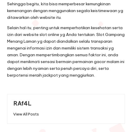
Sehingga begitu, kita bisa memperbesar kemungkinan
kemenangan dengan menggunakan segala keistimewaan yg
ditawarkan oleh website itu.
Selain hal itu, penting untuk memperhatikan kesehatan serta
izin dari website slot online yg Anda tentukan.
Slot Gampang
Menang
Laman yg dapat diandalkan selalu transparan
mengenai informasi izin dan memiliki sistem transaksi yg
aman. Dengan mempertimbangkan semua faktor ini, anda
dapat menikmati sensasi bermain permainan gacor malam ini
dengan lebih nyaman serta penuh percaya diri, serta
berpotensi meraih jackpot yang menggiurkan.
RAf4L
View All Posts