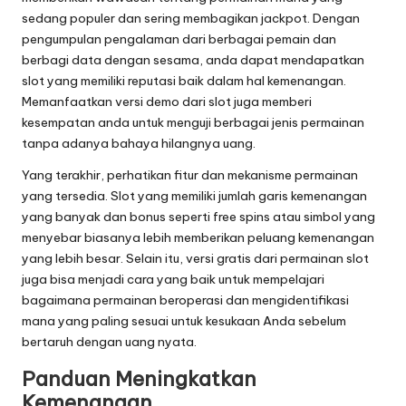
sedang populer dan sering membagikan jackpot. Dengan
pengumpulan pengalaman dari berbagai pemain dan
berbagi data dengan sesama, anda dapat mendapatkan
slot yang memiliki reputasi baik dalam hal kemenangan.
Memanfaatkan versi demo dari slot juga memberi
kesempatan anda untuk menguji berbagai jenis permainan
tanpa adanya bahaya hilangnya uang.
Yang terakhir, perhatikan fitur dan mekanisme permainan
yang tersedia. Slot yang memiliki jumlah garis kemenangan
yang banyak dan bonus seperti free spins atau simbol yang
menyebar biasanya lebih memberikan peluang kemenangan
yang lebih besar. Selain itu, versi gratis dari permainan slot
juga bisa menjadi cara yang baik untuk mempelajari
bagaimana permainan beroperasi dan mengidentifikasi
mana yang paling sesuai untuk kesukaan Anda sebelum
bertaruh dengan uang nyata.
Panduan Meningkatkan
Kemenangan