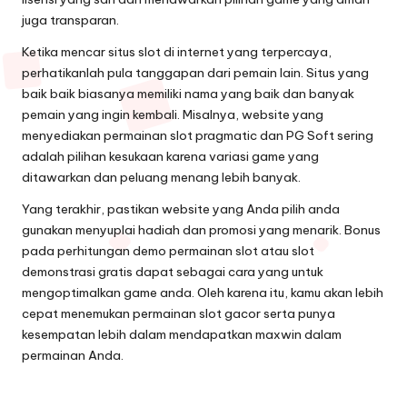
juga transparan.
Ketika mencar situs slot di internet yang terpercaya,
perhatikanlah pula tanggapan dari pemain lain. Situs yang
baik baik biasanya memiliki nama yang baik dan banyak
pemain yang ingin kembali. Misalnya, website yang
menyediakan permainan slot pragmatic dan PG Soft sering
adalah pilihan kesukaan karena variasi game yang
ditawarkan dan peluang menang lebih banyak.
Yang terakhir, pastikan website yang Anda pilih anda
gunakan menyuplai hadiah dan promosi yang menarik. Bonus
pada perhitungan demo permainan slot atau slot
demonstrasi gratis dapat sebagai cara yang untuk
mengoptimalkan game anda. Oleh karena itu, kamu akan lebih
cepat menemukan permainan slot gacor serta punya
kesempatan lebih dalam mendapatkan maxwin dalam
permainan Anda.