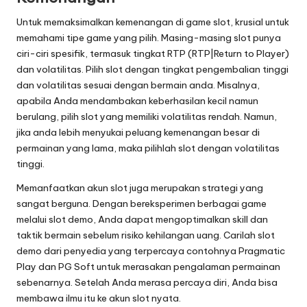
Untuk memaksimalkan kemenangan di game slot, krusial untuk
memahami tipe game yang pilih. Masing-masing slot punya
ciri-ciri spesifik, termasuk tingkat RTP (RTP|Return to Player)
dan volatilitas. Pilih slot dengan tingkat pengembalian tinggi
dan volatilitas sesuai dengan bermain anda. Misalnya,
apabila Anda mendambakan keberhasilan kecil namun
berulang, pilih slot yang memiliki volatilitas rendah. Namun,
jika anda lebih menyukai peluang kemenangan besar di
permainan yang lama, maka pilihlah slot dengan volatilitas
tinggi.
Memanfaatkan akun slot juga merupakan strategi yang
sangat berguna. Dengan bereksperimen berbagai game
melalui slot demo, Anda dapat mengoptimalkan skill dan
taktik bermain sebelum risiko kehilangan uang. Carilah slot
demo dari penyedia yang terpercaya contohnya Pragmatic
Play dan PG Soft untuk merasakan pengalaman permainan
sebenarnya. Setelah Anda merasa percaya diri, Anda bisa
membawa ilmu itu ke akun slot nyata.