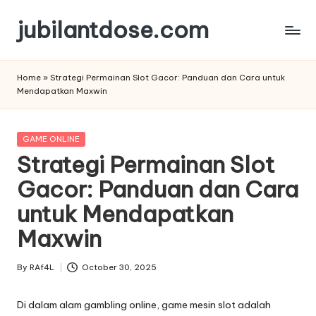
jubilantdose.com
Skip
to
content
Home
»
Strategi Permainan Slot Gacor: Panduan dan Cara untuk
Mendapatkan Maxwin
Posted
GAME ONLINE
in
Strategi Permainan Slot
Gacor: Panduan dan Cara
untuk Mendapatkan
Maxwin
By
RAf4L
October 30, 2025
Posted
by
Di dalam alam gambling online, game mesin slot adalah