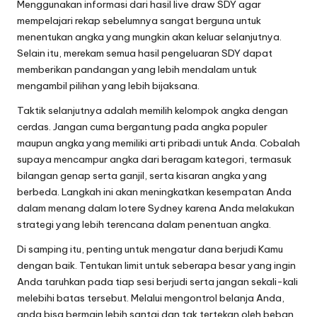
Menggunakan informasi dari hasil live draw SDY agar
mempelajari rekap sebelumnya sangat berguna untuk
menentukan angka yang mungkin akan keluar selanjutnya.
Selain itu, merekam semua hasil pengeluaran SDY dapat
memberikan pandangan yang lebih mendalam untuk
mengambil pilihan yang lebih bijaksana.
Taktik selanjutnya adalah memilih kelompok angka dengan
cerdas. Jangan cuma bergantung pada angka populer
maupun angka yang memiliki arti pribadi untuk Anda. Cobalah
supaya mencampur angka dari beragam kategori, termasuk
bilangan genap serta ganjil, serta kisaran angka yang
berbeda. Langkah ini akan meningkatkan kesempatan Anda
dalam menang dalam lotere Sydney karena Anda melakukan
strategi yang lebih terencana dalam penentuan angka.
Di samping itu, penting untuk mengatur dana berjudi Kamu
dengan baik. Tentukan limit untuk seberapa besar yang ingin
Anda taruhkan pada tiap sesi berjudi serta jangan sekali-kali
melebihi batas tersebut. Melalui mengontrol belanja Anda,
anda bisa bermain lebih santai dan tak tertekan oleh beban