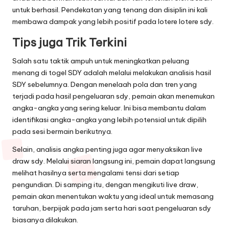
untuk berhasil. Pendekatan yang tenang dan disiplin ini kali
membawa dampak yang lebih positif pada lotere lotere sdy.
Tips juga Trik Terkini
Salah satu taktik ampuh untuk meningkatkan peluang
menang di togel SDY adalah melalui melakukan analisis hasil
SDY sebelumnya. Dengan menelaah pola dan tren yang
terjadi pada hasil pengeluaran sdy, pemain akan menemukan
angka-angka yang sering keluar. Ini bisa membantu dalam
identifikasi angka-angka yang lebih potensial untuk dipilih
pada sesi bermain berikutnya.
Selain, analisis angka penting juga agar menyaksikan live
draw sdy. Melalui siaran langsung ini, pemain dapat langsung
melihat hasilnya serta mengalami tensi dari setiap
pengundian. Di samping itu, dengan mengikuti live draw,
pemain akan menentukan waktu yang ideal untuk memasang
taruhan, berpijak pada jam serta hari saat pengeluaran sdy
biasanya dilakukan.