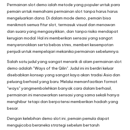
Permainan slot demo ialah metode yang populer untuk para
pemain untuk memahami permainan slot tanpa harus harus
mengeluarkan dana. Di dalam mode demo, pemain bisa
menikmati semua fitur slot, termasuk visual dan menawan
dan suara yang mengasyikkan, dan tanpa risiko mendapat
kerugian modal. Hal ini memberikan sensasi yang sangat
menyeronokkan serta bebas stres, memberi kesempatan
penjudi untuk mempelajari mekanika permainan sebelumnya.
Salah satu judul yang sangat menarik di alam permainan slot
demo adalah "Ways of the Qilin". Judul ini ini berdiri keluar
disebabkan konsep yang sangat kaya akan tradisi Asia dan
peluang berhasil yang baru. Melalui memanfaatkan format
"ways" yangmembolehkan banyak cara dalam berhasil,
permainan ini menawarkan sensasi yang sama sekali hanya
menghibur tetapi dan berpotensi memberikan hadiah yang
besar.
Dengan kelebihan demo slot ini, pemain pemula dapat
mengujicoba beraneka strategi sebelum bertaruh