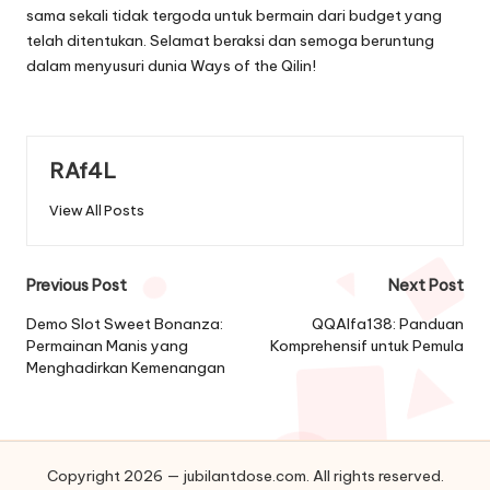
sama sekali tidak tergoda untuk bermain dari budget yang
telah ditentukan. Selamat beraksi dan semoga beruntung
dalam menyusuri dunia Ways of the Qilin!
RAf4L
View All Posts
Post
Previous Post
Next Post
navigation
Demo Slot Sweet Bonanza:
QQAlfa138: Panduan
Permainan Manis yang
Komprehensif untuk Pemula
Menghadirkan Kemenangan
Copyright 2026 — jubilantdose.com. All rights reserved.