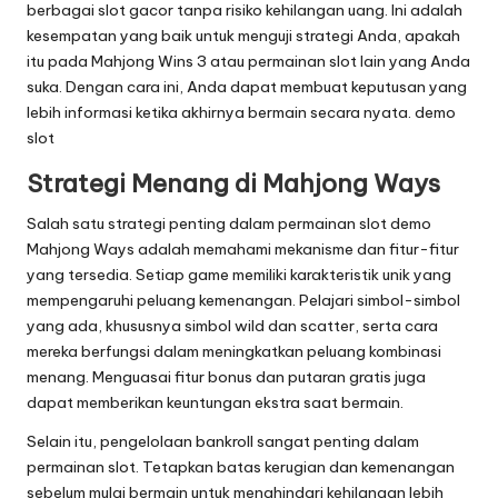
berbagai slot gacor tanpa risiko kehilangan uang. Ini adalah
kesempatan yang baik untuk menguji strategi Anda, apakah
itu pada Mahjong Wins 3 atau permainan slot lain yang Anda
suka. Dengan cara ini, Anda dapat membuat keputusan yang
lebih informasi ketika akhirnya bermain secara nyata.
demo
slot
Strategi Menang di Mahjong Ways
Salah satu strategi penting dalam permainan slot demo
Mahjong Ways adalah memahami mekanisme dan fitur-fitur
yang tersedia. Setiap game memiliki karakteristik unik yang
mempengaruhi peluang kemenangan. Pelajari simbol-simbol
yang ada, khususnya simbol wild dan scatter, serta cara
mereka berfungsi dalam meningkatkan peluang kombinasi
menang. Menguasai fitur bonus dan putaran gratis juga
dapat memberikan keuntungan ekstra saat bermain.
Selain itu, pengelolaan bankroll sangat penting dalam
permainan slot. Tetapkan batas kerugian dan kemenangan
sebelum mulai bermain untuk menghindari kehilangan lebih