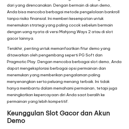
dari yang direncanakan. Dengan bermain di akun demo,
Anda bisa mencoba berbagai metode pengelolaan bankroll
tanpa risiko finansial. Ini memberi kesempatan untuk
menemukan strategi yang paling cocok sebelum bermain
dengan uang nyata di versi Mahjong Ways 2 atau di slot
gacor lainnya.
Terakhir, penting untuk memanfaatkan fitur demo yang
ditawarkan oleh pengembang seperti PG Soft dan
Pragmatic Play. Dengan mencoba berbagai slot demo, Anda
dapat mengeksplorasi berbagai opsi permainan dan
menemukan yang memberikan pengalaman paling
menyenangkan serta peluang menang terbaik. Ini tidak
hanya membantu dalam memahami permainan, tetapi juga
meningkatkan kepercayaan diri Anda saat beralih ke
permainan yang lebih kompetitif.
Keunggulan Slot Gacor dan Akun
Demo