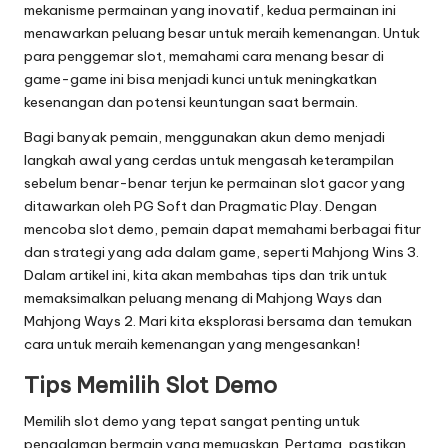
mekanisme permainan yang inovatif, kedua permainan ini
menawarkan peluang besar untuk meraih kemenangan. Untuk
para penggemar slot, memahami cara menang besar di
game-game ini bisa menjadi kunci untuk meningkatkan
kesenangan dan potensi keuntungan saat bermain.
Bagi banyak pemain, menggunakan akun demo menjadi
langkah awal yang cerdas untuk mengasah keterampilan
sebelum benar-benar terjun ke permainan slot gacor yang
ditawarkan oleh PG Soft dan Pragmatic Play. Dengan
mencoba slot demo, pemain dapat memahami berbagai fitur
dan strategi yang ada dalam game, seperti Mahjong Wins 3.
Dalam artikel ini, kita akan membahas tips dan trik untuk
memaksimalkan peluang menang di Mahjong Ways dan
Mahjong Ways 2. Mari kita eksplorasi bersama dan temukan
cara untuk meraih kemenangan yang mengesankan!
Tips Memilih Slot Demo
Memilih slot demo yang tepat sangat penting untuk
pengalaman bermain yang memuaskan. Pertama, pastikan