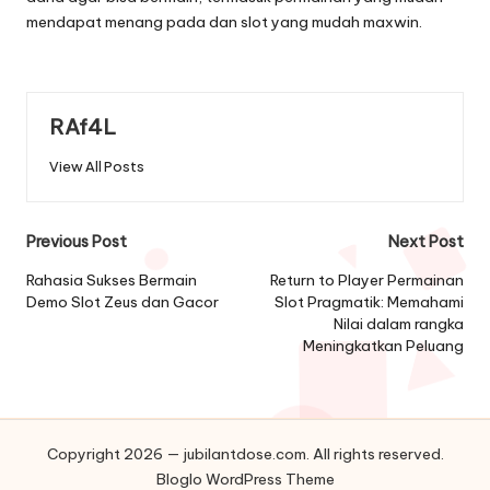
mendapat menang pada dan slot yang mudah maxwin.
RAf4L
View All Posts
Post
Previous Post
Next Post
navigation
Rahasia Sukses Bermain
Return to Player Permainan
Demo Slot Zeus dan Gacor
Slot Pragmatik: Memahami
Nilai dalam rangka
Meningkatkan Peluang
Copyright 2026 — jubilantdose.com. All rights reserved.
Bloglo WordPress Theme