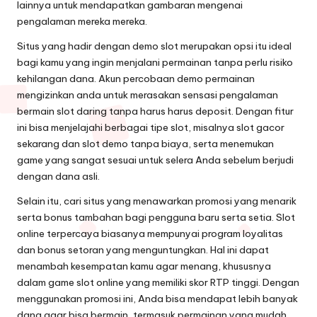
lainnya untuk mendapatkan gambaran mengenai
pengalaman mereka mereka.
Situs yang hadir dengan demo slot merupakan opsi itu ideal
bagi kamu yang ingin menjalani permainan tanpa perlu risiko
kehilangan dana. Akun percobaan demo permainan
mengizinkan anda untuk merasakan sensasi pengalaman
bermain slot daring tanpa harus harus deposit. Dengan fitur
ini bisa menjelajahi berbagai tipe slot, misalnya slot gacor
sekarang dan slot demo tanpa biaya, serta menemukan
game yang sangat sesuai untuk selera Anda sebelum berjudi
dengan dana asli.
Selain itu, cari situs yang menawarkan promosi yang menarik
serta bonus tambahan bagi pengguna baru serta setia. Slot
online terpercaya biasanya mempunyai program loyalitas
dan bonus setoran yang menguntungkan. Hal ini dapat
menambah kesempatan kamu agar menang, khususnya
dalam game slot online yang memiliki skor RTP tinggi. Dengan
menggunakan promosi ini, Anda bisa mendapat lebih banyak
dana agar bisa bermain, termasuk permainan yang mudah