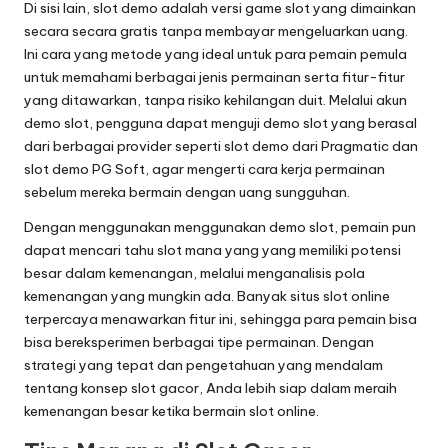
Di sisi lain, slot demo adalah versi game slot yang dimainkan
secara secara gratis tanpa membayar mengeluarkan uang.
Ini cara yang metode yang ideal untuk para pemain pemula
untuk memahami berbagai jenis permainan serta fitur-fitur
yang ditawarkan, tanpa risiko kehilangan duit. Melalui akun
demo slot, pengguna dapat menguji demo slot yang berasal
dari berbagai provider seperti slot demo dari Pragmatic dan
slot demo PG Soft, agar mengerti cara kerja permainan
sebelum mereka bermain dengan uang sungguhan.
Dengan menggunakan menggunakan demo slot, pemain pun
dapat mencari tahu slot mana yang yang memiliki potensi
besar dalam kemenangan, melalui menganalisis pola
kemenangan yang mungkin ada. Banyak situs slot online
terpercaya menawarkan fitur ini, sehingga para pemain bisa
bisa bereksperimen berbagai tipe permainan. Dengan
strategi yang tepat dan pengetahuan yang mendalam
tentang konsep slot gacor, Anda lebih siap dalam meraih
kemenangan besar ketika bermain slot online.