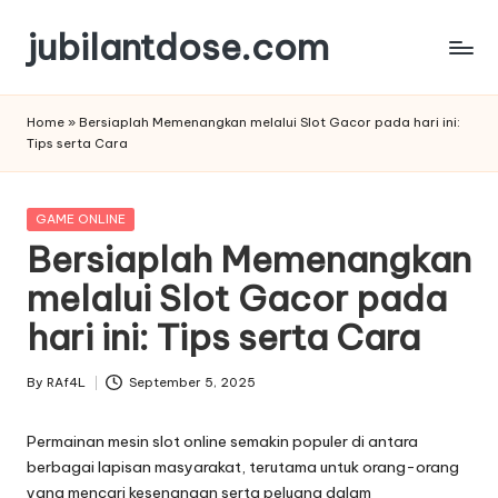
jubilantdose.com
Skip
to
content
Home
»
Bersiaplah Memenangkan melalui Slot Gacor pada hari ini:
Tips serta Cara
Posted
GAME ONLINE
in
Bersiaplah Memenangkan
melalui Slot Gacor pada
hari ini: Tips serta Cara
By
RAf4L
September 5, 2025
Posted
by
Permainan mesin slot online semakin populer di antara
berbagai lapisan masyarakat, terutama untuk orang-orang
yang mencari kesenangan serta peluang dalam