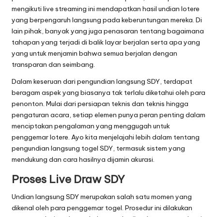
mengikuti live streaming ini mendapatkan hasil undian lotere
yang berpengaruh langsung pada keberuntungan mereka. Di
lain pihak, banyak yang juga penasaran tentang bagaimana
tahapan yang terjadi di balik layar berjalan serta apa yang
yang untuk menjamin bahwa semua berjalan dengan
transparan dan seimbang.
Dalam keseruan dari pengundian langsung SDY, terdapat
beragam aspek yang biasanya tak terlalu diketahui oleh para
penonton. Mulai dari persiapan teknis dan teknis hingga
pengaturan acara, setiap elemen punya peran penting dalam
menciptakan pengalaman yang menggugah untuk
penggemar lotere. Ayo kita menjelajahi lebih dalam tentang
pengundian langsung togel SDY, termasuk sistem yang
mendukung dan cara hasilnya dijamin akurasi.
Proses Live Draw SDY
Undian langsung SDY merupakan salah satu momen yang
dikenal oleh para penggemar togel. Prosedur ini dilakukan