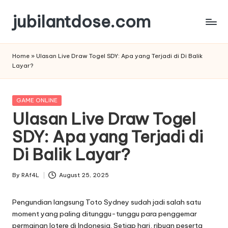
jubilantdose.com
Skip
to
content
Home
»
Ulasan Live Draw Togel SDY: Apa yang Terjadi di Di Balik
Layar?
Posted
GAME ONLINE
in
Ulasan Live Draw Togel
SDY: Apa yang Terjadi di
Di Balik Layar?
By
RAf4L
August 25, 2025
Posted
by
Pengundian langsung Toto Sydney sudah jadi salah satu
moment yang paling ditunggu-tunggu para penggemar
permainan lotere di Indonesia. Setiap hari, ribuan peserta